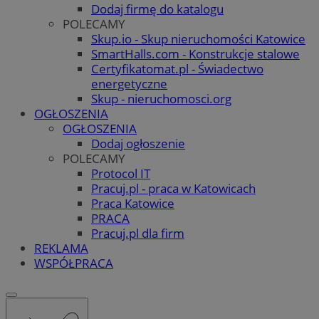
Dodaj firmę do katalogu
POLECAMY
Skup.io - Skup nieruchomości Katowice
SmartHalls.com - Konstrukcje stalowe
Certyfikatomat.pl - Świadectwo
energetyczne
Skup - nieruchomosci.org
OGŁOSZENIA
OGŁOSZENIA
Dodaj ogłoszenie
POLECAMY
Protocol IT
Pracuj.pl - praca w Katowicach
Praca Katowice
PRACA
Pracuj.pl dla firm
REKLAMA
WSPÓŁPRACA