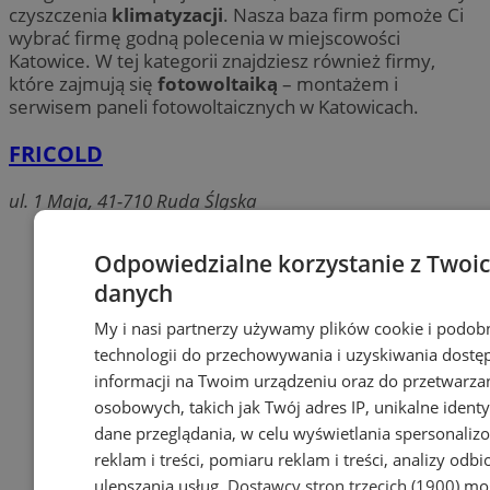
czyszczenia
klimatyzacji
. Nasza baza firm pomoże Ci
wybrać firmę godną polecenia w miejscowości
Katowice. W tej kategorii znajdziesz również firmy,
które zajmują się
fotowoltaiką
– montażem i
serwisem paneli fotowoltaicznych w Katowicach.
FRICOLD
ul. 1 Maja, 41-710 Ruda Śląska
Odpowiedzialne korzystanie z Twoi
danych
My i nasi partnerzy używamy plików cookie i podob
technologii do przechowywania i uzyskiwania dostę
informacji na Twoim urządzeniu oraz do przetwarza
osobowych, takich jak Twój adres IP, unikalne identyf
dane przeglądania, w celu wyświetlania spersonali
reklam i treści, pomiaru reklam i treści, analizy odb
ulepszania usług.
Dostawcy stron trzecich (1900)
mog