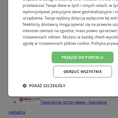
przetwarzać Twoje dane w tych i innych celach, w t
wykorzystywać precyzyjne dane geolokalizacyjne i c
Dodaj firmę
urządzenia. Twoje wybory dotyczą wyłącznie tej witr
Niektórzy dostawcy mogą opierać się na prawnie u
Pozostałe firmy w kategorii
interesie zamiast na zgodzie; masz prawo sprzeciwić
Ustawieniach reklam
. Możesz w każdej chwili wycof
reklama
zgodę w
Ustawieniach plików cookie
.
Polityka prywa
Bezpłatne kierunki medyczne
PRZEJDŹ DO PORTALU
Książeczka sanepidowska online
Doradztwo podatkowe dla Ciebie
ODRZUĆ WSZYSTKIE
Największy sklep z częściami
online!
POKAŻ SZCZEGÓŁY
Sprawdź jak wypełnić wniosek o
paszport
Niezbędne
Wydajność
Targetowanie
Funk
Tworzenie stron www - Katowice
reklama
Niesklasyfikowane