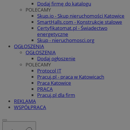
Dodaj firmę do katalogu
POLECAMY
Skup.io - Skup nieruchomości Katowice
SmartHalls.com - Konstrukcje stalowe
Certyfikatomat.pl - Świadectwo
energetyczne
Skup - nieruchomosci.org
OGŁOSZENIA
OGŁOSZENIA
Dodaj ogłoszenie
POLECAMY
Protocol IT
Pracuj.pl - praca w Katowicach
Praca Katowice
PRACA
Pracuj.pl dla firm
REKLAMA
WSPÓŁPRACA