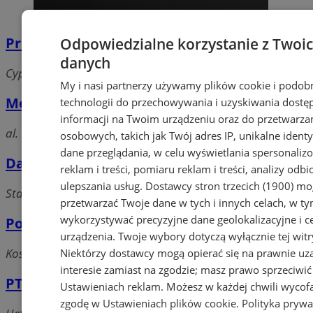
Profit. PPHU. Kizior Andrzej
Odpowiedzialne korzystanie z Twoi
danych
Cyprysów, 40-750 Katowice
My i nasi partnerzy używamy plików cookie i podob
Moeller Electric. Sp. z o.o.
technologii do przechowywania i uzyskiwania dostę
informacji na Twoim urządzeniu oraz do przetwarza
al. Roździeńskiego, 40-203 Katowice
osobowych, takich jak Twój adres IP, unikalne identyf
dane przeglądania, w celu wyświetlania spersonali
Dasta. Automatyka przemysłowa
reklam i treści, pomiaru reklam i treści, analizy odb
ulepszania usług.
Dostawcy stron trzecich (1900)
mog
Stara Kłodnicka, 40-701 Katowice
przetwarzać Twoje dane w tych i innych celach, w t
wykorzystywać precyzyjne dane geolokalizacyjne i c
Polna Engineering
urządzenia. Twoje wybory dotyczą wyłącznie tej witr
Kościuszki, 40-600 Katowice
Niektórzy dostawcy mogą opierać się na prawnie u
interesie zamiast na zgodzie; masz prawo sprzeciwić
PTH Technopol SC Sklep Firmowy
Ustawieniach reklam
. Możesz w każdej chwili wycof
zgodę w
Ustawieniach plików cookie
.
Polityka prywa