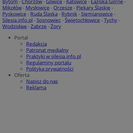
Bytom
-
Chorzów
-
Gliwice
-
Katowice
-
Łaziska Górne
-
Mikołów
-
Mysłowice
-
Orzesze
-
Piekary Śląskie
-
Pyskowice
-
Ruda Śląska
-
Rybnik
-
Siemianowice
-
Silesia.info.pl
-
Sosnowiec
-
Świętochłowice
-
Tychy
-
Google Privacy Policy
Wodzisław
-
Zabrze
-
Żory
Portal
Redakcja
Patronat medialny
VISITOR_PRIVACY_METADATA
5 miesięcy 
YouTube
tygodnie
.youtube.com
Praktyki w silesia.info.pl
Regulaminy portalu
Polityka prywatności
Oferta
Napisz do nas
Reklama