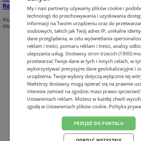
Regionalny PTTK
My i nasi partnerzy używamy plików cookie i podob
technologii do przechowywania i uzyskiwania dostę
Kluby turystyczne
informacji na Twoim urządzeniu oraz do przetwarza
Warszawska 5, 40-009 Katowice
osobowych, takich jak Twój adres IP, unikalne identyf
Dodaj firmę
dane przeglądania, w celu wyświetlania spersonali
reklam i treści, pomiaru reklam i treści, analizy odb
Sprawdź firmy z innych miast
ulepszania usług.
Dostawcy stron trzecich (1900)
mog
przetwarzać Twoje dane w tych i innych celach, w t
reklama
wykorzystywać precyzyjne dane geolokalizacyjne i c
urządzenia. Twoje wybory dotyczą wyłącznie tej witr
Bezpłatne kierunki medyczne
Niektórzy dostawcy mogą opierać się na prawnie u
Książeczka sanepidowska online
interesie zamiast na zgodzie; masz prawo sprzeciwić
Doradztwo podatkowe dla Ciebie
Ustawieniach reklam
. Możesz w każdej chwili wycof
Największy sklep z częściami
zgodę w
Ustawieniach plików cookie
.
Polityka prywa
online!
Sprawdź jak wypełnić wniosek o
PRZEJDŹ DO PORTALU
paszport
Tworzenie stron www - Katowice
ODRZUĆ WSZYSTKIE