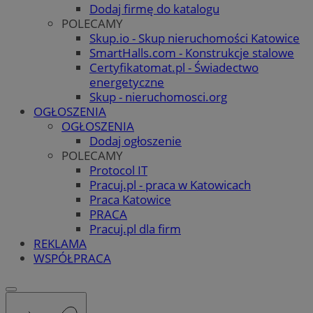
Dodaj firmę do katalogu
POLECAMY
Skup.io - Skup nieruchomości Katowice
SmartHalls.com - Konstrukcje stalowe
Certyfikatomat.pl - Świadectwo
energetyczne
Skup - nieruchomosci.org
OGŁOSZENIA
OGŁOSZENIA
Dodaj ogłoszenie
POLECAMY
Protocol IT
Pracuj.pl - praca w Katowicach
Praca Katowice
PRACA
Pracuj.pl dla firm
REKLAMA
WSPÓŁPRACA