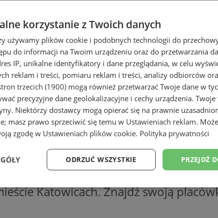
lne korzystanie z Twoich danych
rzy używamy plików cookie i podobnych technologii do przechow
ępu do informacji na Twoim urządzeniu oraz do przetwarzania 
dres IP, unikalne identyfikatory i dane przeglądania, w celu wyświ
h reklam i treści, pomiaru reklam i treści, analizy odbiorców or
tron trzecich (1900)
mogą również przetwarzać Twoje dane w tych
wać precyzyjne dane geolokalizacyjne i cechy urządzenia. Twoje
tryny. Niektórzy dostawcy mogą opierać się na prawnie uzasadnio
ie; masz prawo sprzeciwić się temu w
Ustawieniach reklam
. Może
woją zgodę w
Ustawieniach plików cookie
.
Polityka prywatności
EGÓŁY
ODRZUĆ WSZYSTKIE
PRZEJDŹ 
 zgłosić wykroczenie? Sprawdź dane tel
ieście Katowicach. Znajdź swoją placówkę
Wydajność
Targetowanie
Funkcjonalność
Ni