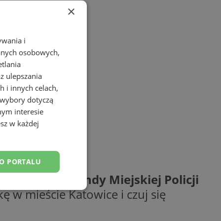
×
ywania i
danych osobowych,
etlania
az ulepszania
 i innych celach,
 wybory dotyczą
nym interesie
sz w każdej
DO PORTALU
eadresowe
Komendy Miejskiej Policji
 w mieście Katowice i czuj się
esklasyfikowane