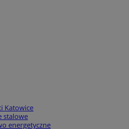
i Katowice
e stalowe
two energetyczne