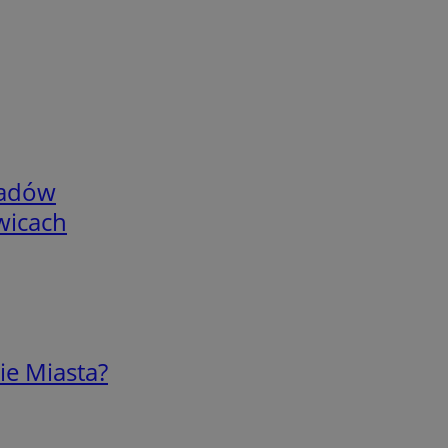
adów
wicach
ie Miasta?