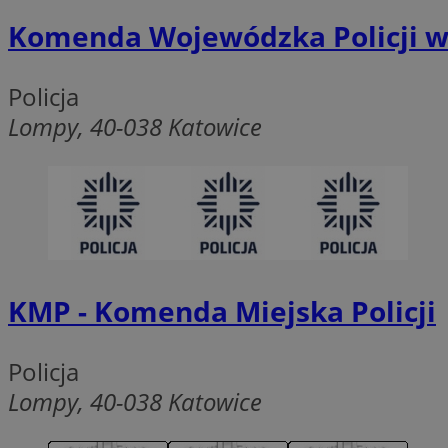
Komenda Wojewódzka Policji w
Ni
Policja
Lompy, 40-038 Katowice
Niezbędne pliki cook
zarządzanie kontem. 
Nazwa
SessID
QeSessID
MvSessID
__cf_bm
KMP - Komenda Miejska Policji
Policja
VISITOR_PRIVACY_
Lompy, 40-038 Katowice