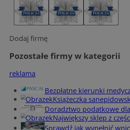
__cf_bm
CookieScriptConse
Dodaj firmę
Pozostałe firmy w kategorii
Nazwa
reklama
Pro
Nazwa
Nazwa
mlcwc
Do
Nazwa
__Secure-YNID
_ga_QJYQY75XFT
google_push
.bi
Bezpłatne kierunki medyc
bitoIsSecure
Książeczka sanepidowsk
c
Doradztwo podatkowe dla
MR
Największy sklep z częśc
__eoi
Sprawdź jak wypełnić wni
MUID