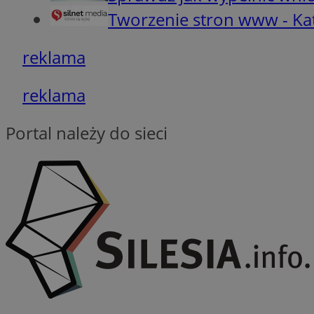
Tworzenie stron www - Ka
_clsk
reklama
SRM_B
_clck
reklama
VISITOR_INFO1_LIV
b
Portal należy do sieci
bito
OAID
DSID
MUID
_clsk
_ga
SM