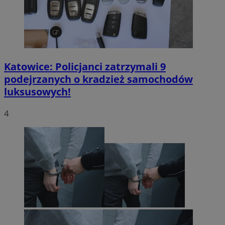
Katowice: Policjanci zatrzymali 9
podejrzanych o kradzież samochodów
luksusowych!
4