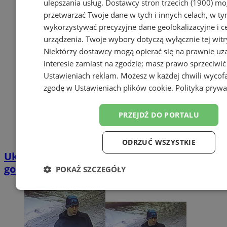
ulepszania usług.
Dostawcy stron trzecich (1900)
mog
przetwarzać Twoje dane w tych i innych celach, w t
wykorzystywać precyzyjne dane geolokalizacyjne i c
urządzenia. Twoje wybory dotyczą wyłącznie tej witr
Niektórzy dostawcy mogą opierać się na prawnie u
interesie zamiast na zgodzie; masz prawo sprzeciwić
Ustawieniach reklam
. Możesz w każdej chwili wycof
zgodę w
Ustawieniach plików cookie
.
Polityka prywa
PRZEJDŹ DO PORTALU
ODRZUĆ WSZYSTKIE
Ukradł kosmetyki w drogerii - rozpoznajesz
go?
POKAŻ SZCZEGÓŁY
Niezbędne
Wydajność
Targetowanie
Funk