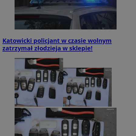
Katowicki policjant w czasie wolnym
zatrzymał złodzieja w sklepie!