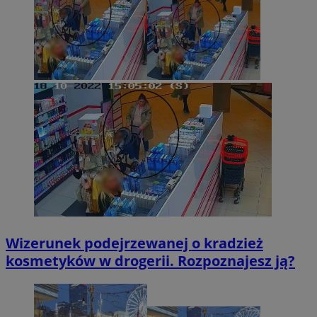
CookieScriptConsent
4 tygodnie 2 
CookieScript
mojekatowice.pl
Wizerunek podejrzewanej o kradzież
kosmetyków w drogerii. Rozpoznajesz ją?