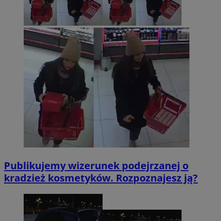
Publikujemy wizerunek podejrzanej o
kradzież kosmetyków. Rozpoznajesz ją?