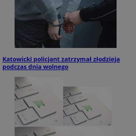
Katowicki policjant zatrzymał złodzieja
podczas dnia wolnego