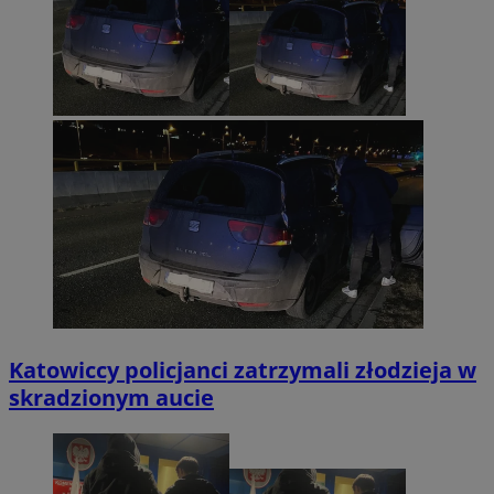
Katowiccy policjanci zatrzymali złodzieja w
skradzionym aucie