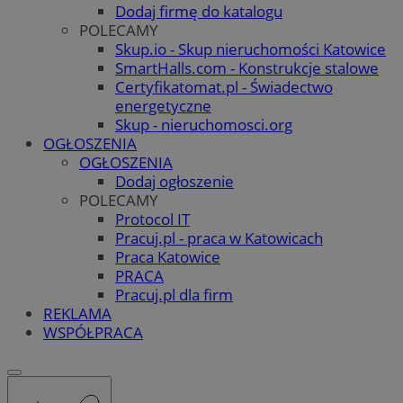
Dodaj firmę do katalogu
POLECAMY
Skup.io - Skup nieruchomości Katowice
SmartHalls.com - Konstrukcje stalowe
Certyfikatomat.pl - Świadectwo
energetyczne
Skup - nieruchomosci.org
OGŁOSZENIA
OGŁOSZENIA
Dodaj ogłoszenie
POLECAMY
Protocol IT
Pracuj.pl - praca w Katowicach
Praca Katowice
PRACA
Pracuj.pl dla firm
REKLAMA
WSPÓŁPRACA