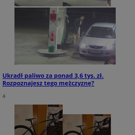
Ukradł paliwo za ponad 3,6 tys. zł.
Rozpoznajesz tego mężczyznę?
4