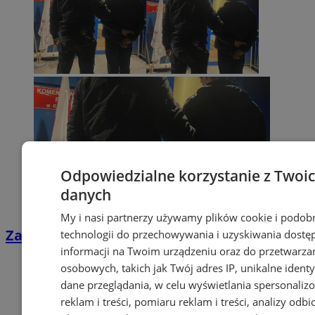
Odpowiedzialne korzystanie z Twoi
danych
My i nasi partnerzy używamy plików cookie i podob
Zatrzymany za kradzieże katalizatorów
technologii do przechowywania i uzyskiwania dostę
informacji na Twoim urządzeniu oraz do przetwarza
osobowych, takich jak Twój adres IP, unikalne identyf
dane przeglądania, w celu wyświetlania spersonali
reklam i treści, pomiaru reklam i treści, analizy odb