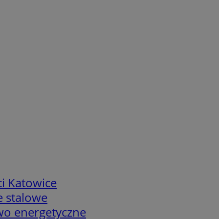
i Katowice
e stalowe
two energetyczne