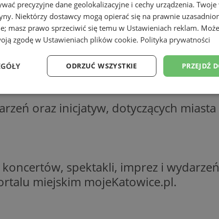
wać precyzyjne dane geolokalizacyjne i cechy urządzenia. Twoje
tryny. Niektórzy dostawcy mogą opierać się na prawnie uzasadnio
ie; masz prawo sprzeciwić się temu w
Ustawieniach reklam
. Może
katy oraz ostrzeżenia Policji. Oprócz te
woją zgodę w
Ustawieniach plików cookie
.
Polityka prywatności
 ostatnich dni na terenie miasta.
EGÓŁY
ODRZUĆ WSZYSTKIE
PRZEJDŹ 
Wydajność
Targetowanie
Funkcjonalność
Ni
rzeń oraz inicjatyw, dotyczących miasta
 koncertów, spektakli, imprez i wydarze
ezbędne
Wydajność
Targetowanie
Funkcjonalność
Niesklasyfikow
rtalu miejskim mojeKatowice.pl.
ie umożliwiają korzystanie z podstawowych funkcji strony internetowej, takich jak log
Bez niezbędnych plików cookie nie można prawidłowo korzystać ze strony internetowe
Provider
/
Okres
Opis
Domena
przechowywania