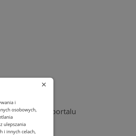
×
ywania i
 i wydarzeń na portalu
danych osobowych,
etlania
az ulepszania
 i innych celach,