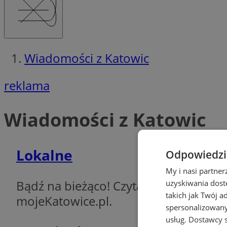
Wiadomości z Katowic
reklama
Wiadomości z Katowic
Lokalne
Odpowiedzia
My i nasi partne
Bądź na bieżąco! Czytaj najnowsze ak
uzyskiwania dost
takich jak Twój a
mojeKatowice.pl.
spersonalizowanyc
usług.
Dostawcy s