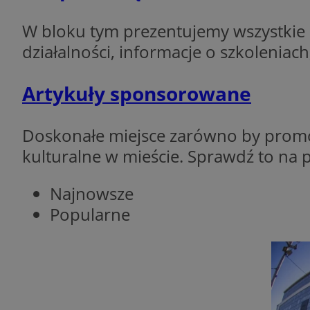
SessID
W bloku tym prezentujemy wszystkie 
QeSessID
działalności, informacje o szkolenia
MvSessID
__cf_bm
Artykuły sponsorowane
VISITOR_PRIVACY_
Doskonałe miejsce zarówno by promow
kulturalne w mieście. Sprawdź to na 
Najnowsze
Popularne
__cf_bm
CookieScriptConse