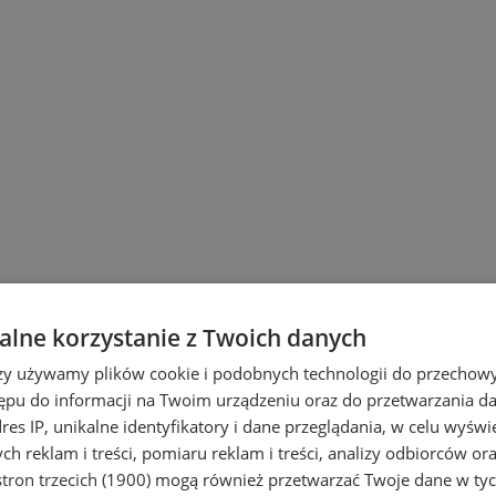
lne korzystanie z Twoich danych
rzy używamy plików cookie i podobnych technologii do przechow
tualności dotyczące miasta, mieszkańców
ępu do informacji na Twoim urządzeniu oraz do przetwarzania 
dres IP, unikalne identyfikatory i dane przeglądania, w celu wyświ
h reklam i treści, pomiaru reklam i treści, analizy odbiorców or
tron trzecich (1900)
mogą również przetwarzać Twoje dane w tych