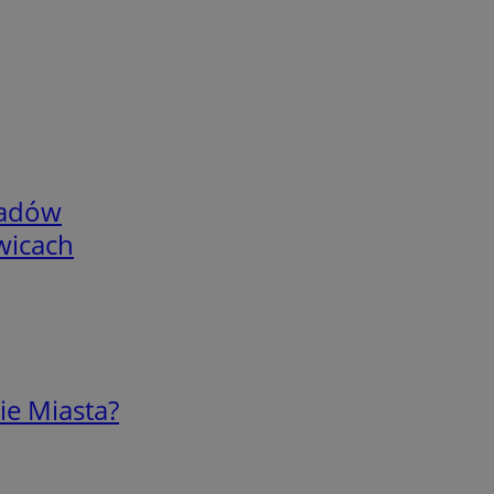
adów
wicach
ie Miasta?