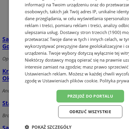
informacji na Twoim urządzeniu oraz do przetwarza
osobowych, takich jak Twój adres IP, unikalne identyf
dane przeglądania, w celu wyświetlania spersonali
reklam i treści, pomiaru reklam i treści, analizy odb
ulepszania usług.
Dostawcy stron trzecich (1900)
mog
Sąd Arbitrażowy przy Regionalnej Izbie
przetwarzać Twoje dane w tych i innych celach, w t
Gospodarczej
wykorzystywać precyzyjne dane geolokalizacyjne i c
urządzenia. Twoje wybory dotyczą wyłącznie tej witr
Opolska, 40-084 Katowice
Niektórzy dostawcy mogą opierać się na prawnie u
interesie zamiast na zgodzie; masz prawo sprzeciwić
Krajowy Rejestr Karny przy Sądzie
Ustawieniach reklam
. Możesz w każdej chwili wycof
Okręgowym
zgodę w
Ustawieniach plików cookie
.
Polityka prywa
Andrzeja, 40-957 Katowice
PRZEJDŹ DO PORTALU
Stały Polubowny Sąd Konsumencki
ODRZUĆ WSZYSTKIE
Brata Alberta, 40-020 Katowice
Samorządowe Kolegium Odwoławcze
POKAŻ SZCZEGÓŁY