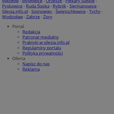
Mikołów
-
Mysłowice
-
Orzesze
-
Piekary Śląskie
-
VISITOR_PRIVACY_METADATA
5 miesięcy 
YouTube
Pyskowice
-
Ruda Śląska
-
Rybnik
-
Siemianowice
-
tygodnie
.youtube.com
Silesia.info.pl
-
Sosnowiec
-
Świętochłowice
-
Tychy
-
Wodzisław
-
Zabrze
-
Żory
Portal
Redakcja
Patronat medialny
Praktyki w silesia.info.pl
Regulaminy portalu
Polityka prywatności
Oferta
Napisz do nas
Reklama