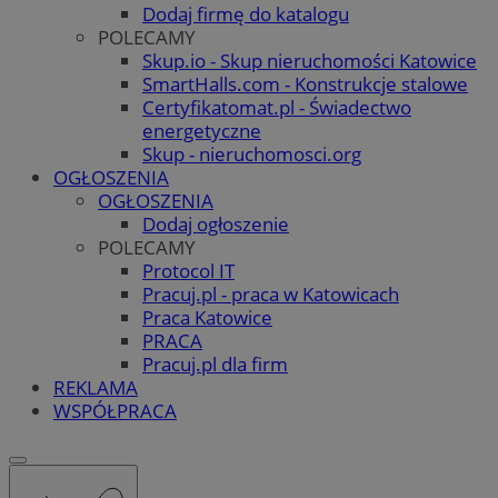
Dodaj firmę do katalogu
POLECAMY
Skup.io - Skup nieruchomości Katowice
SmartHalls.com - Konstrukcje stalowe
Certyfikatomat.pl - Świadectwo
energetyczne
Skup - nieruchomosci.org
OGŁOSZENIA
OGŁOSZENIA
Dodaj ogłoszenie
POLECAMY
Protocol IT
Pracuj.pl - praca w Katowicach
Praca Katowice
PRACA
Pracuj.pl dla firm
REKLAMA
WSPÓŁPRACA