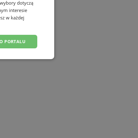
 wybory dotyczą
nym interesie
sz w każdej
DO PORTALU
esklasyfikowane
ane
owanie użytkownika i
j.