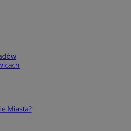
adów
wicach
ie Miasta?