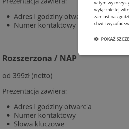
Prezentacja zawiera:
w tym wykorzysty
wyłącznie tej wi
Adres i godziny otwarcia
zamiast na zgodz
Numer kontaktowy
chwili wycofać s
POKAŻ SZCZ
Rozszerzona / NAP
Niezbędne
od 399zł (netto)
Prezentacja zawiera:
Ni
Adres i godziny otwarcia
Niezbędne pliki cook
zarządzanie kontem. 
Numer kontaktowy
Słowa kluczowe
Nazwa