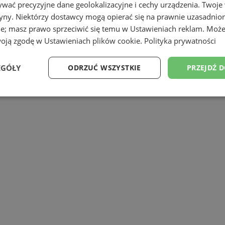
wać precyzyjne dane geolokalizacyjne i cechy urządzenia. Twoje
tryny. Niektórzy dostawcy mogą opierać się na prawnie uzasadnio
ie; masz prawo sprzeciwić się temu w
Ustawieniach reklam
. Może
woją zgodę w
Ustawieniach plików cookie
.
Polityka prywatności
Dodaj
EGÓŁY
ODRZUĆ WSZYSTKIE
PRZEJDŹ 
Wydajność
Targetowanie
Funkcjonalność
Ni
ezbędne
Wydajność
Targetowanie
Funkcjonalność
Niesklasyfikow
ie umożliwiają korzystanie z podstawowych funkcji strony internetowej, takich jak log
Bez niezbędnych plików cookie nie można prawidłowo korzystać ze strony internetowe
Provider
/
Okres
Opis
Domena
przechowywania