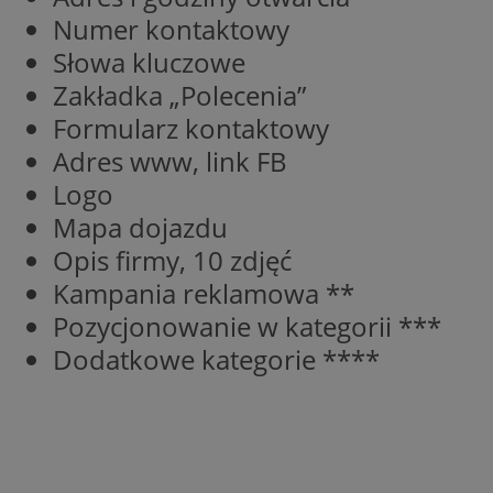
Numer kontaktowy
Nazwa
Słowa kluczowe
Pro
Nazwa
Nazwa
mlcwc
Do
Zakładka „Polecenia”
Nazwa
__Secure-YNID
_ga_QJYQY75XFT
google_push
.bi
Formularz kontaktowy
bitoIsSecure
Adres www, link FB
c
Logo
MR
Mapa dojazdu
__eoi
Opis firmy, 10 zdjęć
MUID
Kampania reklamowa **
_clsk
Pozycjonowanie w kategorii ***
Dodatkowe kategorie ****
SRM_B
_clck
VISITOR_INFO1_LIV
b