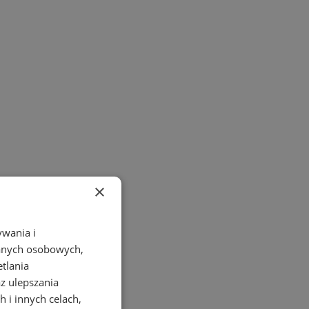
×
ywania i
danych osobowych,
etlania
az ulepszania
 i innych celach,