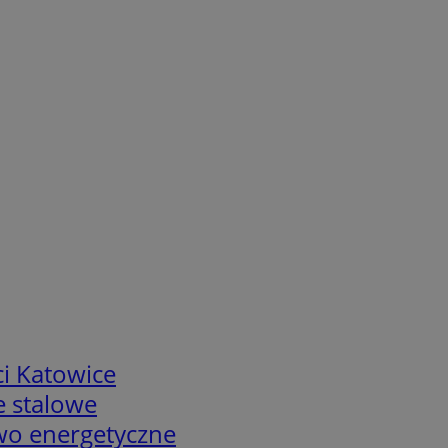
i Katowice
e stalowe
two energetyczne