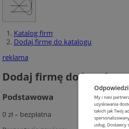
Katalog firm
Dodaj firmę do katalogu
reklama
Dodaj firmę do katalogu
Odpowiedzia
Podstawowa
My i nasi partne
uzyskiwania dost
takich jak Twój a
0 zł – bezpłatna
spersonalizowanyc
usług.
Dostawcy s