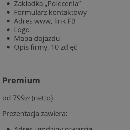
Zakładka „Polecenia”
SessID
Formularz kontaktowy
QeSessID
Adres www, link FB
MvSessID
Logo
__cf_bm
Mapa dojazdu
Opis firmy, 10 zdjęć
VISITOR_PRIVACY_
Premium
__cf_bm
od 799zł (netto)
CookieScriptConse
Prezentacja zawiera:
Adres i godziny otwarcia