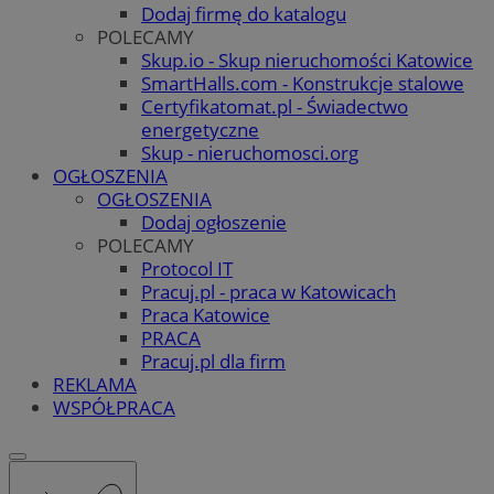
Dodaj firmę do katalogu
POLECAMY
Skup.io - Skup nieruchomości Katowice
SmartHalls.com - Konstrukcje stalowe
Certyfikatomat.pl - Świadectwo
energetyczne
Skup - nieruchomosci.org
OGŁOSZENIA
OGŁOSZENIA
Dodaj ogłoszenie
POLECAMY
Protocol IT
Pracuj.pl - praca w Katowicach
Praca Katowice
PRACA
Pracuj.pl dla firm
REKLAMA
WSPÓŁPRACA