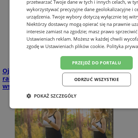
przetwarzać Twoje dane w tych i innych celach, w t
wykorzystywać precyzyjne dane geolokalizacyjne i c
urządzenia. Twoje wybory dotyczą wyłącznie tej witr
Niektórzy dostawcy mogą opierać się na prawnie u
interesie zamiast na zgodzie; masz prawo sprzeciwić
Ustawieniach reklam
. Możesz w każdej chwili wycof
zgodę w
Ustawieniach plików cookie
.
Polityka prywa
PRZEJDŹ DO PORTALU
Ojciec pięciorga dzieci z Katowic walczy z
rakiem wątroby! Potrzebne nasze
ODRZUĆ WSZYSTKIE
wsparcie!
POKAŻ SZCZEGÓŁY
Niezbędne
Wydajność
Targetowanie
Funk
Niesklasyfikowane