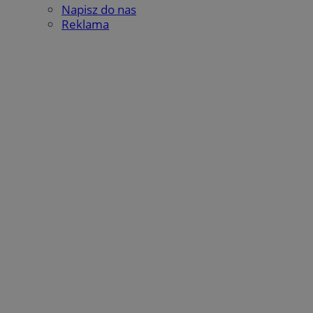
Napisz do nas
Reklama
CookieScriptConsent
4 tygodnie 2 
CookieScript
mojekatowice.pl