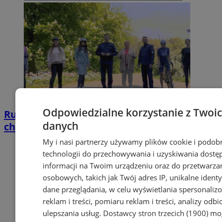
Odpowiedzialne korzystanie z Twoi
Rusz się i pomóż! Wystartowała
danych
charytatywna akcja „Wiosna na sportowo”
My i nasi partnerzy używamy plików cookie i podob
technologii do przechowywania i uzyskiwania dostę
informacji na Twoim urządzeniu oraz do przetwarza
osobowych, takich jak Twój adres IP, unikalne identyf
dane przeglądania, w celu wyświetlania spersonali
reklam i treści, pomiaru reklam i treści, analizy odb
ulepszania usług.
Dostawcy stron trzecich (1900)
mog