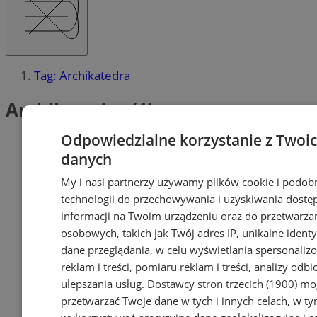
Tag: Archikatedra
Archikatedra (1)
Odpowiedzialne korzystanie z Twoi
danych
My i nasi partnerzy używamy plików cookie i podob
technologii do przechowywania i uzyskiwania dostę
informacji na Twoim urządzeniu oraz do przetwarza
osobowych, takich jak Twój adres IP, unikalne identyf
dane przeglądania, w celu wyświetlania spersonali
reklam i treści, pomiaru reklam i treści, analizy odb
ulepszania usług.
Dostawcy stron trzecich (1900)
mog
przetwarzać Twoje dane w tych i innych celach, w t