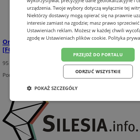
wykorzystywać precyzyjne dane geolokalizacyjne i c
urządzenia. Twoje wybory dotyczą wyłącznie tej witr
Niektórzy dostawcy mogą opierać się na prawnie u
interesie zamiast na zgodzie; masz prawo sprzeciwić
Ustawieniach reklam
. Możesz w każdej chwili wycof
zgodę w
Ustawieniach plików cookie
.
Polityka prywa
Orszak Trzech Króli przeszedł przez miasto
[FOTORELACJA]
PRZEJDŹ DO PORTALU
95
ODRZUĆ WSZYSTKIE
Portal należy do sieci
POKAŻ SZCZEGÓŁY
Niezbędne
Wydajność
Targetowanie
Funk
Niesklasyfikowane