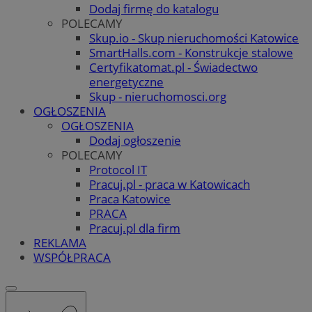
Dodaj firmę do katalogu
POLECAMY
Skup.io - Skup nieruchomości Katowice
SmartHalls.com - Konstrukcje stalowe
Certyfikatomat.pl - Świadectwo
energetyczne
Skup - nieruchomosci.org
OGŁOSZENIA
OGŁOSZENIA
Dodaj ogłoszenie
POLECAMY
Protocol IT
Pracuj.pl - praca w Katowicach
Praca Katowice
PRACA
Pracuj.pl dla firm
REKLAMA
WSPÓŁPRACA