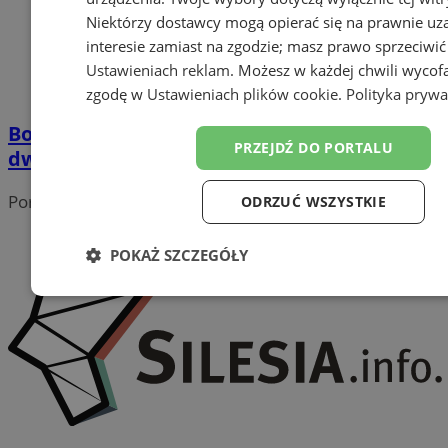
Niektórzy dostawcy mogą opierać się na prawnie u
interesie zamiast na zgodzie; masz prawo sprzeciwić
Ustawieniach reklam
. Możesz w każdej chwili wycof
zgodę w
Ustawieniach plików cookie
.
Polityka prywa
Bohater poza służbą: Asp. Damian Golański
PRZEJDŹ DO PORTALU
dwukrotnie uratował życie
Portal należy do sieci
ODRZUĆ WSZYSTKIE
POKAŻ SZCZEGÓŁY
Niezbędne
Wydajność
Targetowanie
Funk
Niesklasyfikowane