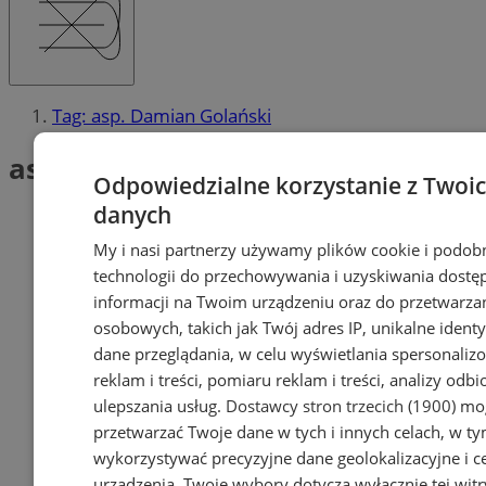
Tag: asp. Damian Golański
asp. Damian Golański (1)
Odpowiedzialne korzystanie z Twoi
danych
My i nasi partnerzy używamy plików cookie i podob
technologii do przechowywania i uzyskiwania dostę
informacji na Twoim urządzeniu oraz do przetwarza
osobowych, takich jak Twój adres IP, unikalne identyf
dane przeglądania, w celu wyświetlania spersonali
reklam i treści, pomiaru reklam i treści, analizy odb
ulepszania usług.
Dostawcy stron trzecich (1900)
mog
przetwarzać Twoje dane w tych i innych celach, w t
wykorzystywać precyzyjne dane geolokalizacyjne i c
urządzenia. Twoje wybory dotyczą wyłącznie tej witr