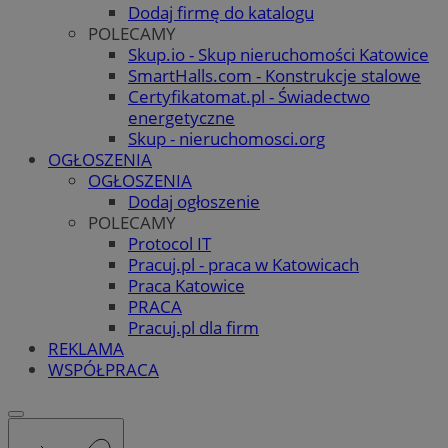
Dodaj firmę do katalogu
POLECAMY
Skup.io - Skup nieruchomości Katowice
SmartHalls.com - Konstrukcje stalowe
Certyfikatomat.pl - Świadectwo
energetyczne
Skup - nieruchomosci.org
OGŁOSZENIA
OGŁOSZENIA
Dodaj ogłoszenie
POLECAMY
Protocol IT
Pracuj.pl - praca w Katowicach
Praca Katowice
PRACA
Pracuj.pl dla firm
REKLAMA
WSPÓŁPRACA