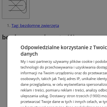
Tag: bezdomne zwierzęta
bezdomne zwierzęta (1)
Odpowiedzialne korzystanie z Twoi
danych
My i nasi partnerzy używamy plików cookie i podob
technologii do przechowywania i uzyskiwania dostę
informacji na Twoim urządzeniu oraz do przetwarza
osobowych, takich jak Twój adres IP, unikalne identyf
dane przeglądania, w celu wyświetlania spersonali
reklam i treści, pomiaru reklam i treści, analizy odb
ulepszania usług.
Dostawcy stron trzecich (1900)
mog
przetwarzać Twoje dane w tych i innych celach, w t