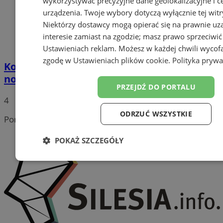
wykorzystywać precyzyjne dane geolokalizacyjne i c
urządzenia. Twoje wybory dotyczą wyłącznie tej witr
Niektórzy dostawcy mogą opierać się na prawnie u
interesie zamiast na zgodzie; masz prawo sprzeciwić
Ustawieniach reklam
. Możesz w każdej chwili wycof
zgodę w
Ustawieniach plików cookie
.
Polityka prywa
Koty z Katowic zyskują nowy dom. Otwarto
nowoczesny pawilon w schronisku!
PRZEJDŹ DO PORTALU
4
ODRZUĆ WSZYSTKIE
Portal należy do sieci
POKAŻ SZCZEGÓŁY
Niezbędne
Wydajność
Targetowanie
Funk
Niesklasyfikowane