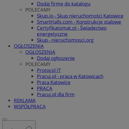
Dodaj firmę do katalogu
POLECAMY
Skup.io - Skup nieruchomości Katowice
SmartHalls.com - Konstrukcje stalowe
Certyfikatomat.pl - Świadectwo
energetyczne
Skup - nieruchomosci.org
OGŁOSZENIA
OGŁOSZENIA
Dodaj ogłoszenie
POLECAMY
Protocol IT
Pracuj.pl - praca w Katowicach
Praca Katowice
PRACA
Pracuj.pl dla firm
REKLAMA
WSPÓŁPRACA