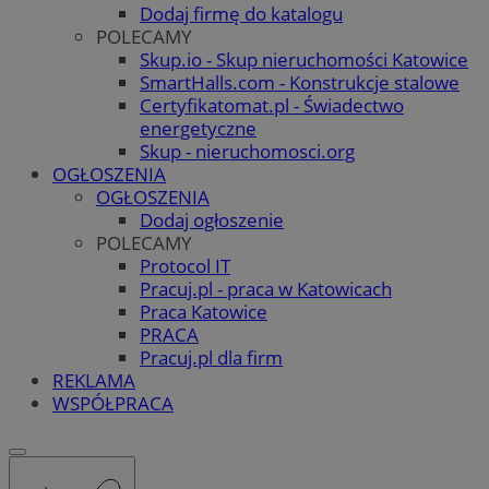
Dodaj firmę do katalogu
POLECAMY
Skup.io - Skup nieruchomości Katowice
SmartHalls.com - Konstrukcje stalowe
Certyfikatomat.pl - Świadectwo
energetyczne
Skup - nieruchomosci.org
OGŁOSZENIA
OGŁOSZENIA
Dodaj ogłoszenie
POLECAMY
Protocol IT
Pracuj.pl - praca w Katowicach
Praca Katowice
PRACA
Pracuj.pl dla firm
REKLAMA
WSPÓŁPRACA