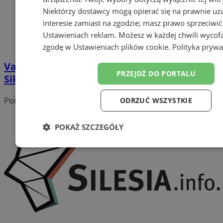
Niektórzy dostawcy mogą opierać się na prawnie u
interesie zamiast na zgodzie; masz prawo sprzeciwić
Ustawieniach reklam
. Możesz w każdej chwili wycof
zgodę w
Ustawieniach plików cookie
.
Polityka prywa
Vaclav Havel, Kinematograf solo i Tomek
PRZEJDŹ DO PORTALU
Sikora – wernisaże Kina na Granicy
Portal należy do sieci
ODRZUĆ WSZYSTKIE
POKAŻ SZCZEGÓŁY
Niezbędne
Wydajność
Targetowanie
Funk
Niesklasyfikowane