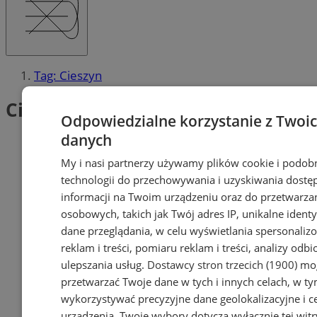
Tag: Cieszyn
Cieszyn (1)
Odpowiedzialne korzystanie z Twoi
danych
My i nasi partnerzy używamy plików cookie i podob
technologii do przechowywania i uzyskiwania dostę
informacji na Twoim urządzeniu oraz do przetwarza
osobowych, takich jak Twój adres IP, unikalne identyf
dane przeglądania, w celu wyświetlania spersonali
reklam i treści, pomiaru reklam i treści, analizy odb
ulepszania usług.
Dostawcy stron trzecich (1900)
mog
przetwarzać Twoje dane w tych i innych celach, w t
wykorzystywać precyzyjne dane geolokalizacyjne i c
urządzenia. Twoje wybory dotyczą wyłącznie tej witr