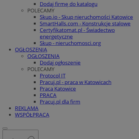
Dodaj firmę do katalogu
POLECAMY
Skup.io - Skup nieruchomości Katowice
SmartHalls.com - Konstrukcje stalowe
Certyfikatomat.pl - Świadectwo
energetyczne
Skup - nieruchomosci.org
OGŁOSZENIA
OGŁOSZENIA
Dodaj ogłoszenie
POLECAMY
Protocol IT
Pracuj.pl - praca w Katowicach
Praca Katowice
PRACA
Pracuj.pl dla firm
REKLAMA
WSPÓŁPRACA