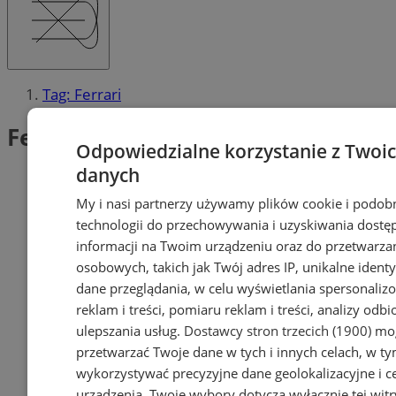
Tag: Ferrari
Ferrari (1)
Odpowiedzialne korzystanie z Twoi
danych
My i nasi partnerzy używamy plików cookie i podob
technologii do przechowywania i uzyskiwania dostę
informacji na Twoim urządzeniu oraz do przetwarza
osobowych, takich jak Twój adres IP, unikalne identyf
dane przeglądania, w celu wyświetlania spersonali
reklam i treści, pomiaru reklam i treści, analizy odb
ulepszania usług.
Dostawcy stron trzecich (1900)
mog
przetwarzać Twoje dane w tych i innych celach, w t
wykorzystywać precyzyjne dane geolokalizacyjne i c
urządzenia. Twoje wybory dotyczą wyłącznie tej witr