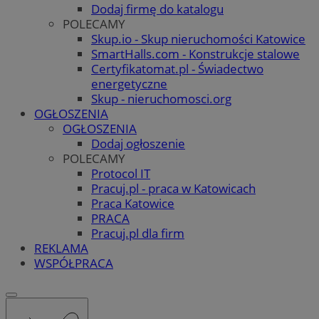
Dodaj firmę do katalogu
POLECAMY
Skup.io - Skup nieruchomości Katowice
SmartHalls.com - Konstrukcje stalowe
Certyfikatomat.pl - Świadectwo
energetyczne
Skup - nieruchomosci.org
OGŁOSZENIA
OGŁOSZENIA
Dodaj ogłoszenie
POLECAMY
Protocol IT
Pracuj.pl - praca w Katowicach
Praca Katowice
PRACA
Pracuj.pl dla firm
REKLAMA
WSPÓŁPRACA