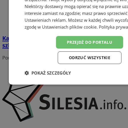
Niektórzy dostawcy mogą opierać się na prawnie u
interesie zamiast na zgodzie; masz prawo sprzeciwić
Ustawieniach reklam
. Możesz w każdej chwili wycof
zgodę w
Ustawieniach plików cookie
.
Polityka prywa
Katowice: Słodkie powitanie roku
PRZEJDŹ DO PORTALU
szkolnego w "pasiece" na dachu Ferrari
Portal należy do sieci
ODRZUĆ WSZYSTKIE
POKAŻ SZCZEGÓŁY
Niezbędne
Wydajność
Targetowanie
Funk
Niesklasyfikowane