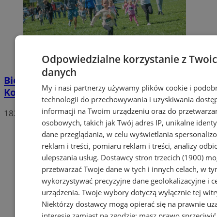
Odpowiedzialne korzystanie z Twoi
danych
Bieg dla dzieci - Festiwal Biegowy im. W.
My i nasi partnerzy używamy plików cookie i podob
Korfantego [FOTORELACJA]
technologii do przechowywania i uzyskiwania dostę
informacji na Twoim urządzeniu oraz do przetwarza
183
osobowych, takich jak Twój adres IP, unikalne identyf
dane przeglądania, w celu wyświetlania spersonali
reklam i treści, pomiaru reklam i treści, analizy odb
ulepszania usług.
Dostawcy stron trzecich (1900)
mog
przetwarzać Twoje dane w tych i innych celach, w t
wykorzystywać precyzyjne dane geolokalizacyjne i c
urządzenia. Twoje wybory dotyczą wyłącznie tej witr
Niektórzy dostawcy mogą opierać się na prawnie u
interesie zamiast na zgodzie; masz prawo sprzeciwić