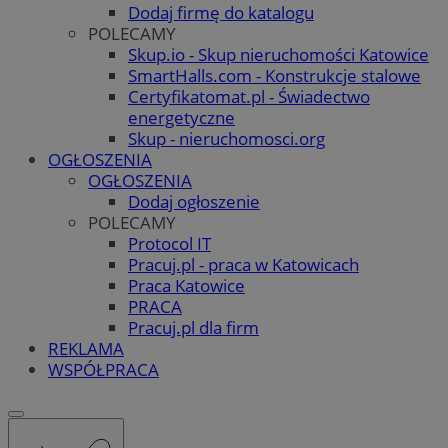
Dodaj firmę do katalogu
POLECAMY
Skup.io - Skup nieruchomości Katowice
SmartHalls.com - Konstrukcje stalowe
Certyfikatomat.pl - Świadectwo
energetyczne
Skup - nieruchomosci.org
OGŁOSZENIA
OGŁOSZENIA
Dodaj ogłoszenie
POLECAMY
Protocol IT
Pracuj.pl - praca w Katowicach
Praca Katowice
PRACA
Pracuj.pl dla firm
REKLAMA
WSPÓŁPRACA