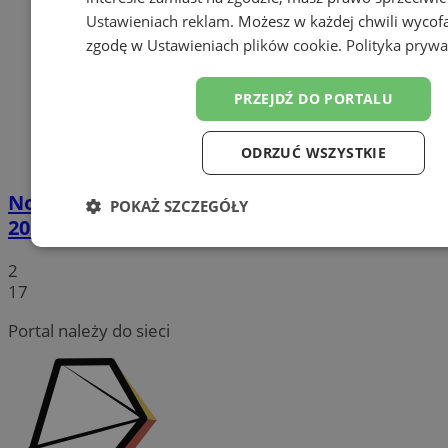
Ustawieniach reklam
. Możesz w każdej chwili wycof
zgodę w
Ustawieniach plików cookie
.
Polityka prywa
PRZEJDŹ DO PORTALU
ODRZUĆ WSZYSTKIE
Nocny Festiwal Biegowy im. W. Korfantego
POKAŻ SZCZEGÓŁY
2025 [FOTORELACJA]
Niezbędne
Wydajność
Targetowanie
Funk
2
17
Niesklasyfikowane
Portal należy do sieci