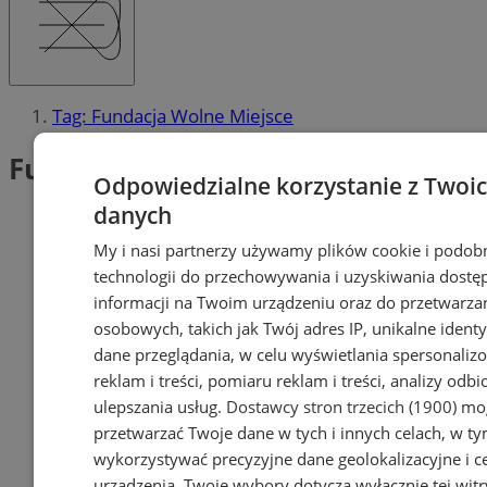
Tag: Fundacja Wolne Miejsce
Fundacja Wolne Miejsce (1)
Odpowiedzialne korzystanie z Twoi
danych
My i nasi partnerzy używamy plików cookie i podob
technologii do przechowywania i uzyskiwania dostę
informacji na Twoim urządzeniu oraz do przetwarza
osobowych, takich jak Twój adres IP, unikalne identyf
dane przeglądania, w celu wyświetlania spersonali
reklam i treści, pomiaru reklam i treści, analizy odb
ulepszania usług.
Dostawcy stron trzecich (1900)
mog
przetwarzać Twoje dane w tych i innych celach, w t
wykorzystywać precyzyjne dane geolokalizacyjne i c
urządzenia. Twoje wybory dotyczą wyłącznie tej witr