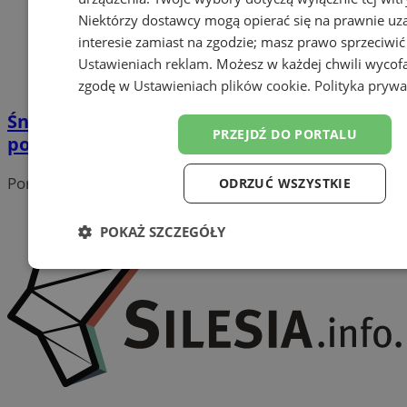
Niektórzy dostawcy mogą opierać się na prawnie u
interesie zamiast na zgodzie; masz prawo sprzeciwić
Ustawieniach reklam
. Możesz w każdej chwili wycof
zgodę w
Ustawieniach plików cookie
.
Polityka prywa
Śniadanie Wielkanocne bez Samotności
PRZEJDŹ DO PORTALU
ponownie zagości w Katowicach!
Portal należy do sieci
ODRZUĆ WSZYSTKIE
POKAŻ SZCZEGÓŁY
Niezbędne
Wydajność
Targetowanie
Funk
Niesklasyfikowane