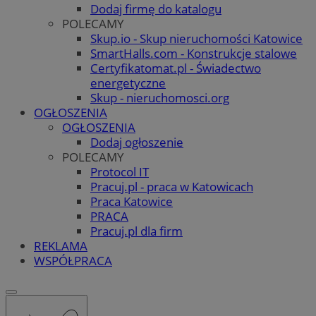
Dodaj firmę do katalogu
POLECAMY
Skup.io - Skup nieruchomości Katowice
SmartHalls.com - Konstrukcje stalowe
Certyfikatomat.pl - Świadectwo
energetyczne
Skup - nieruchomosci.org
OGŁOSZENIA
OGŁOSZENIA
Dodaj ogłoszenie
POLECAMY
Protocol IT
Pracuj.pl - praca w Katowicach
Praca Katowice
PRACA
Pracuj.pl dla firm
REKLAMA
WSPÓŁPRACA