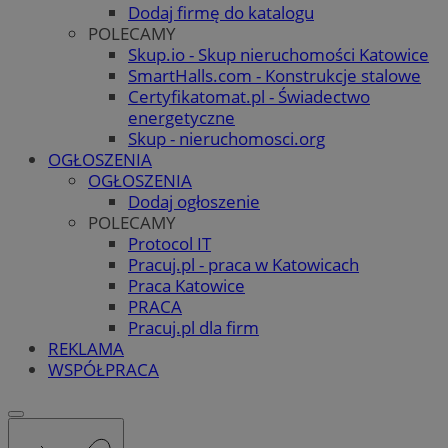
Dodaj firmę do katalogu
POLECAMY
Skup.io - Skup nieruchomości Katowice
SmartHalls.com - Konstrukcje stalowe
Certyfikatomat.pl - Świadectwo
energetyczne
Skup - nieruchomosci.org
OGŁOSZENIA
OGŁOSZENIA
Dodaj ogłoszenie
POLECAMY
Protocol IT
Pracuj.pl - praca w Katowicach
Praca Katowice
PRACA
Pracuj.pl dla firm
REKLAMA
WSPÓŁPRACA