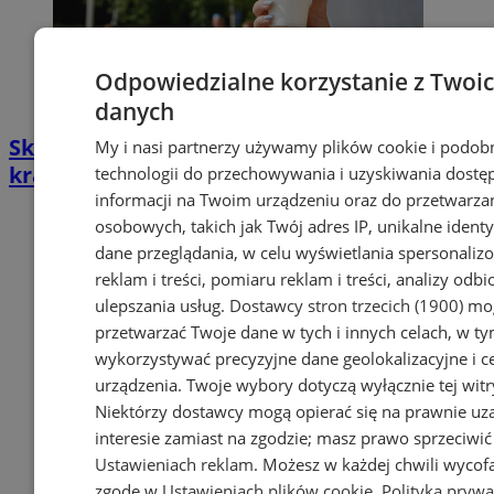
Odpowiedzialne korzystanie z Twoi
danych
Skąd bierze się woda w katowickich
My i nasi partnerzy używamy plików cookie i podob
kranach? Katowickie Wodociągi wyjaśniają
technologii do przechowywania i uzyskiwania dostę
informacji na Twoim urządzeniu oraz do przetwarza
osobowych, takich jak Twój adres IP, unikalne identyf
dane przeglądania, w celu wyświetlania spersonali
reklam i treści, pomiaru reklam i treści, analizy odb
ulepszania usług.
Dostawcy stron trzecich (1900)
mog
przetwarzać Twoje dane w tych i innych celach, w t
wykorzystywać precyzyjne dane geolokalizacyjne i c
urządzenia. Twoje wybory dotyczą wyłącznie tej witr
Niektórzy dostawcy mogą opierać się na prawnie u
interesie zamiast na zgodzie; masz prawo sprzeciwić
Ustawieniach reklam
. Możesz w każdej chwili wycof
zgodę w
Ustawieniach plików cookie
.
Polityka prywa