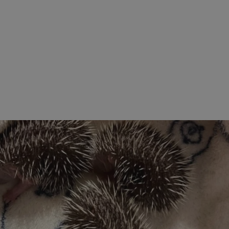
ezbędne
Wydajność
Targetowanie
Funkcjonalność
Niesklasyfikow
ie umożliwiają korzystanie z podstawowych funkcji strony internetowej, takich jak log
Bez niezbędnych plików cookie nie można prawidłowo korzystać ze strony internetowe
Provider
/
Okres
Opis
Domena
przechowywania
mojekatowice.pl
1 rok
Ten plik cookie przechowuje identy
mojekatowice.pl
1 rok
Ten plik cookie przechowuje identy
mojekatowice.pl
1 rok
Ten plik cookie przechowuje identy
29 minut 56
Ten plik cookie służy do rozróżnia
Cloudflare Inc.
sekund
Jest to korzystne dla strony inte
.temu.com
umożliwia tworzenie ważnych rap
korzystania z jej witryny interneto
METADATA
5 miesięcy 4
Ten plik cookie przechowuje info
YouTube
tygodnie
użytkownika oraz jego preferencj
.youtube.com
prywatności podczas korzystania z
wybory dotyczące polityki prywat
zgody, zapewniając ich przestrzeg
wizytach. Dzięki temu użytkowni