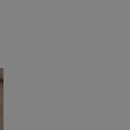
ane
owanie użytkownika i
j.
fikator sesji.
fikator sesji.
fikator sesji.
nia ludzi i botów.
rnetowej, ponieważ
ortów na temat
wej.
rmacje o zgodzie
ach dotyczących
 witryny. Rejestruje
ności i ustawień
anie w kolejnych
k nie musi ponownie