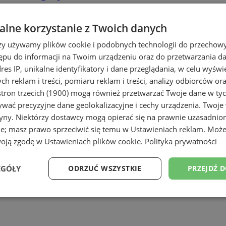
lne korzystanie z Twoich danych
rzy używamy plików cookie i podobnych technologii do przechow
ępu do informacji na Twoim urządzeniu oraz do przetwarzania 
dres IP, unikalne identyfikatory i dane przeglądania, w celu wyświ
h reklam i treści, pomiaru reklam i treści, analizy odbiorców or
tron trzecich (1900)
mogą również przetwarzać Twoje dane w tych
ch
wać precyzyjne dane geolokalizacyjne i cechy urządzenia. Twoje
tryny. Niektórzy dostawcy mogą opierać się na prawnie uzasadnio
ie; masz prawo sprzeciwić się temu w
Ustawieniach reklam
. Może
woją zgodę w
Ustawieniach plików cookie
.
Polityka prywatności
EGÓŁY
ODRZUĆ WSZYSTKIE
PRZEJDŹ 
Wydajność
Targetowanie
Funkcjonalność
Ni