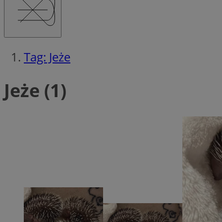
Ni
Tag: Jeże
Niezbędne pliki cook
zarządzanie kontem. 
Jeże (1)
Nazwa
SessID
QeSessID
MvSessID
__cf_bm
VISITOR_PRIVACY_