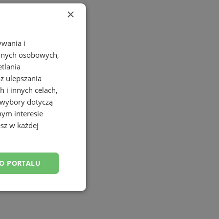
×
ywania i
danych osobowych,
etlania
az ulepszania
 i innych celach,
 wybory dotyczą
nym interesie
sz w każdej
DO PORTALU
esklasyfikowane