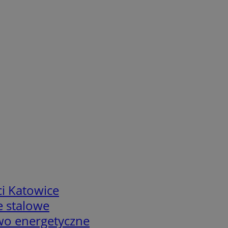
i Katowice
e stalowe
two energetyczne