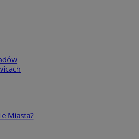
adów
wicach
ie Miasta?