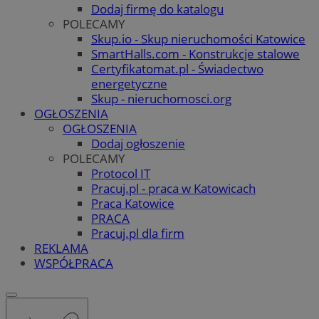
Dodaj firmę do katalogu
POLECAMY
Skup.io - Skup nieruchomości Katowice
SmartHalls.com - Konstrukcje stalowe
Certyfikatomat.pl - Świadectwo
energetyczne
Skup - nieruchomosci.org
OGŁOSZENIA
OGŁOSZENIA
Dodaj ogłoszenie
POLECAMY
Protocol IT
Pracuj.pl - praca w Katowicach
Praca Katowice
PRACA
Pracuj.pl dla firm
REKLAMA
WSPÓŁPRACA