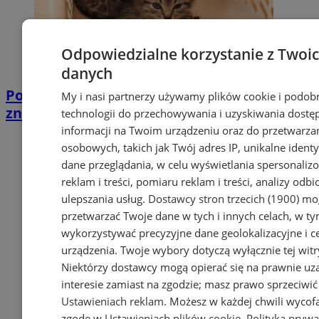
Odpowiedzialne korzystanie z Twoi
danych
Poszukiwany właściciel małego kotka
My i nasi partnerzy używamy plików cookie i podob
znalezionego przez Urząd Miasta!
technologii do przechowywania i uzyskiwania dostę
informacji na Twoim urządzeniu oraz do przetwarza
osobowych, takich jak Twój adres IP, unikalne identyf
dane przeglądania, w celu wyświetlania spersonali
reklam i treści, pomiaru reklam i treści, analizy odb
ulepszania usług.
Dostawcy stron trzecich (1900)
mog
przetwarzać Twoje dane w tych i innych celach, w t
wykorzystywać precyzyjne dane geolokalizacyjne i c
urządzenia. Twoje wybory dotyczą wyłącznie tej witr
Niektórzy dostawcy mogą opierać się na prawnie u
interesie zamiast na zgodzie; masz prawo sprzeciwić
Ustawieniach reklam
. Możesz w każdej chwili wycof
zgodę w
Ustawieniach plików cookie
.
Polityka prywa