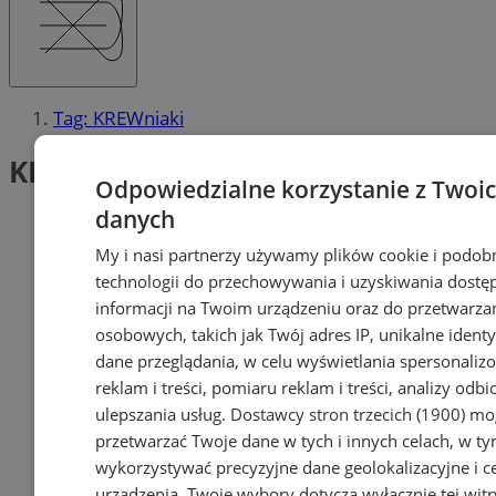
Tag: KREWniaki
KREWniaki (1)
Odpowiedzialne korzystanie z Twoi
danych
My i nasi partnerzy używamy plików cookie i podob
technologii do przechowywania i uzyskiwania dostę
informacji na Twoim urządzeniu oraz do przetwarza
osobowych, takich jak Twój adres IP, unikalne identyf
dane przeglądania, w celu wyświetlania spersonali
reklam i treści, pomiaru reklam i treści, analizy odb
ulepszania usług.
Dostawcy stron trzecich (1900)
mog
przetwarzać Twoje dane w tych i innych celach, w t
wykorzystywać precyzyjne dane geolokalizacyjne i c
urządzenia. Twoje wybory dotyczą wyłącznie tej witr