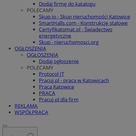
Dodaj firmę do katalogu
POLECAMY
Skup.io - Skup nieruchomości Katowice
SmartHalls.com - Konstrukcje stalowe
Certyfikatomat.pl - Świadectwo
energetyczne
Skup - nieruchomosci.org
OGŁOSZENIA
OGŁOSZENIA
Dodaj ogłoszenie
POLECAMY
Protocol IT
Pracuj.pl - praca w Katowicach
Praca Katowice
PRACA
Pracuj.pl dla firm
REKLAMA
WSPÓŁPRACA