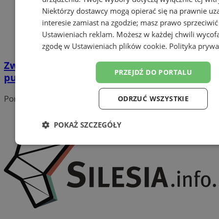
Niektórzy dostawcy mogą opierać się na prawnie u
interesie zamiast na zgodzie; masz prawo sprzeciwić
Ustawieniach reklam
. Możesz w każdej chwili wycof
zgodę w
Ustawieniach plików cookie
.
Polityka prywa
Zwierzaki KREWniaki: Ratuj życie swojego
PRZEJDŹ DO PORTALU
pupila i innych!
Portal należy do sieci
ODRZUĆ WSZYSTKIE
POKAŻ SZCZEGÓŁY
Niezbędne
Wydajność
Targetowanie
Funk
Niesklasyfikowane