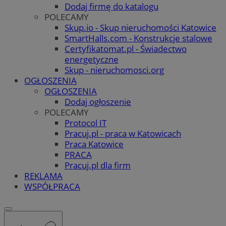
Dodaj firmę do katalogu
POLECAMY
Skup.io - Skup nieruchomości Katowice
SmartHalls.com - Konstrukcje stalowe
Certyfikatomat.pl - Świadectwo
energetyczne
Skup - nieruchomosci.org
OGŁOSZENIA
OGŁOSZENIA
Dodaj ogłoszenie
POLECAMY
Protocol IT
Pracuj.pl - praca w Katowicach
Praca Katowice
PRACA
Pracuj.pl dla firm
REKLAMA
WSPÓŁPRACA