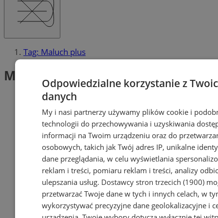
Tag: Maluch plus
Maluch plus (1)
Odpowiedzialne korzystanie z Twoi
danych
My i nasi partnerzy używamy plików cookie i podob
technologii do przechowywania i uzyskiwania dostę
informacji na Twoim urządzeniu oraz do przetwarza
osobowych, takich jak Twój adres IP, unikalne identyf
dane przeglądania, w celu wyświetlania spersonali
reklam i treści, pomiaru reklam i treści, analizy odb
ulepszania usług.
Dostawcy stron trzecich (1900)
mog
przetwarzać Twoje dane w tych i innych celach, w t
wykorzystywać precyzyjne dane geolokalizacyjne i c
urządzenia. Twoje wybory dotyczą wyłącznie tej witr