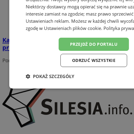
Niektórzy dostawcy mogą opierać się na prawnie u
interesie zamiast na zgodzie; masz prawo sprzeciwić
Ustawieniach reklam
. Możesz w każdej chwili wycof
zgodę w
Ustawieniach plików cookie
.
Polityka prywa
Katowice: Podpisano umowy w ramach
PRZEJDŹ DO PORTALU
programu "Maluch plus"
Portal należy do sieci
ODRZUĆ WSZYSTKIE
POKAŻ SZCZEGÓŁY
Niezbędne
Wydajność
Targetowanie
Funk
Niesklasyfikowane