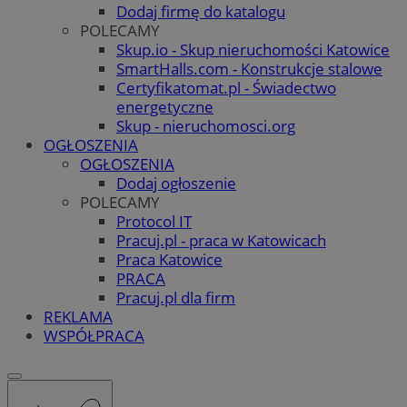
Dodaj firmę do katalogu
POLECAMY
Skup.io - Skup nieruchomości Katowice
SmartHalls.com - Konstrukcje stalowe
Certyfikatomat.pl - Świadectwo
energetyczne
Skup - nieruchomosci.org
OGŁOSZENIA
OGŁOSZENIA
Dodaj ogłoszenie
POLECAMY
Protocol IT
Pracuj.pl - praca w Katowicach
Praca Katowice
PRACA
Pracuj.pl dla firm
REKLAMA
WSPÓŁPRACA