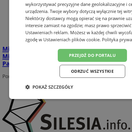
wykorzystywać precyzyjne dane geolokalizacyjne i c
urządzenia. Twoje wybory dotyczą wyłącznie tej witr
Niektórzy dostawcy mogą opierać się na prawnie u
interesie zamiast na zgodzie; masz prawo sprzeciwić
Ustawieniach reklam
. Możesz w każdej chwili wycof
zgodę w
Ustawieniach plików cookie
.
Polityka prywa
Mija 20 lat od katastrofy hali
Międzynarodowych Targów Katowickich.
PRZEJDŹ DO PORTALU
Pamiętamy o ofiarach!
ODRZUĆ WSZYSTKIE
Portal należy do sieci
POKAŻ SZCZEGÓŁY
Niezbędne
Wydajność
Targetowanie
Funk
Niesklasyfikowane