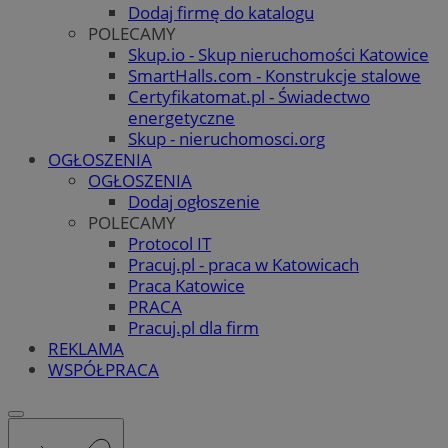
Dodaj firmę do katalogu
POLECAMY
Skup.io - Skup nieruchomości Katowice
SmartHalls.com - Konstrukcje stalowe
Certyfikatomat.pl - Świadectwo
energetyczne
Skup - nieruchomosci.org
OGŁOSZENIA
OGŁOSZENIA
Dodaj ogłoszenie
POLECAMY
Protocol IT
Pracuj.pl - praca w Katowicach
Praca Katowice
PRACA
Pracuj.pl dla firm
REKLAMA
WSPÓŁPRACA