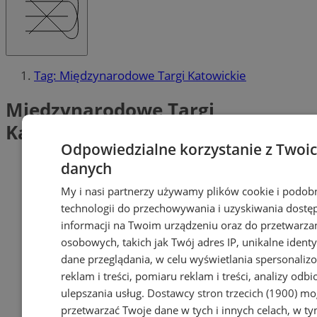
Tag: Międzynarodowe Targi Katowickie
Międzynarodowe Targi
Katowickie (1)
Odpowiedzialne korzystanie z Twoi
danych
My i nasi partnerzy używamy plików cookie i podob
technologii do przechowywania i uzyskiwania dostę
informacji na Twoim urządzeniu oraz do przetwarza
osobowych, takich jak Twój adres IP, unikalne identyf
dane przeglądania, w celu wyświetlania spersonali
reklam i treści, pomiaru reklam i treści, analizy odb
ulepszania usług.
Dostawcy stron trzecich (1900)
mog
przetwarzać Twoje dane w tych i innych celach, w t