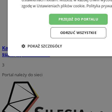
zgodę w
Ustawieniach plików cookie
.
Polityka prywa
PRZEJDŹ DO PORTALU
ODRZUĆ WSZYSTKIE
POKAŻ SZCZEGÓŁY
Katowickie mokradła chronią miasto przed
suszą i powodziami
Niezbędne
Wydajność
Targetowanie
Funk
3
Portal należy do sieci
Niesklasyfikowane
Niezbędne
Wydajność
Targetowanie
Funkcjo