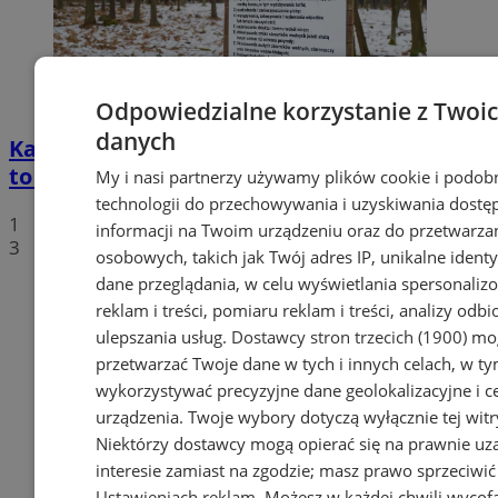
Odpowiedzialne korzystanie z Twoi
danych
Katowickie Wodociągi: ochrona mokradeł
to fundament jakości wody
My i nasi partnerzy używamy plików cookie i podob
technologii do przechowywania i uzyskiwania dostę
1
informacji na Twoim urządzeniu oraz do przetwarza
3
osobowych, takich jak Twój adres IP, unikalne identyf
dane przeglądania, w celu wyświetlania spersonali
reklam i treści, pomiaru reklam i treści, analizy odb
ulepszania usług.
Dostawcy stron trzecich (1900)
mog
przetwarzać Twoje dane w tych i innych celach, w t
wykorzystywać precyzyjne dane geolokalizacyjne i c
urządzenia. Twoje wybory dotyczą wyłącznie tej witr
Niektórzy dostawcy mogą opierać się na prawnie u
interesie zamiast na zgodzie; masz prawo sprzeciwić
Ustawieniach reklam
. Możesz w każdej chwili wycof