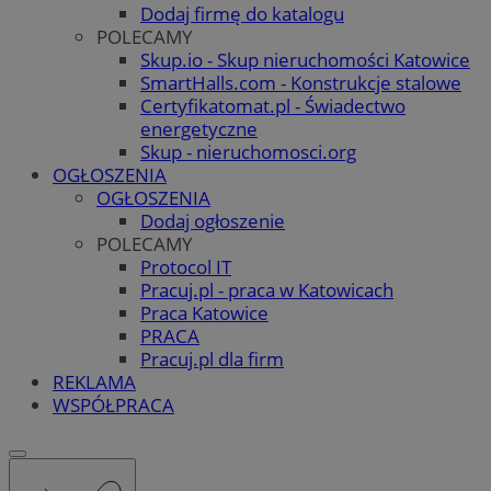
Dodaj firmę do katalogu
POLECAMY
Skup.io - Skup nieruchomości Katowice
SmartHalls.com - Konstrukcje stalowe
Certyfikatomat.pl - Świadectwo
energetyczne
Skup - nieruchomosci.org
OGŁOSZENIA
OGŁOSZENIA
Dodaj ogłoszenie
POLECAMY
Protocol IT
Pracuj.pl - praca w Katowicach
Praca Katowice
PRACA
Pracuj.pl dla firm
REKLAMA
WSPÓŁPRACA