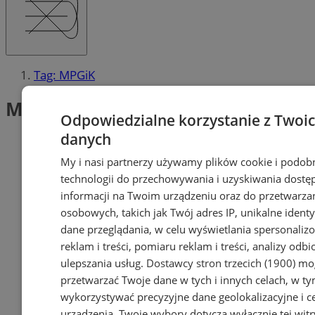
Tag: MPGiK
MPGiK (1)
Odpowiedzialne korzystanie z Twoi
danych
My i nasi partnerzy używamy plików cookie i podob
technologii do przechowywania i uzyskiwania dostę
informacji na Twoim urządzeniu oraz do przetwarza
osobowych, takich jak Twój adres IP, unikalne identyf
dane przeglądania, w celu wyświetlania spersonali
reklam i treści, pomiaru reklam i treści, analizy odb
ulepszania usług.
Dostawcy stron trzecich (1900)
mog
przetwarzać Twoje dane w tych i innych celach, w t
wykorzystywać precyzyjne dane geolokalizacyjne i c
urządzenia. Twoje wybory dotyczą wyłącznie tej witr