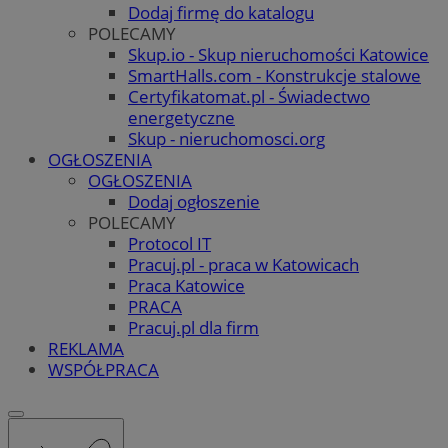
Dodaj firmę do katalogu
POLECAMY
Skup.io - Skup nieruchomości Katowice
SmartHalls.com - Konstrukcje stalowe
Certyfikatomat.pl - Świadectwo
energetyczne
Skup - nieruchomosci.org
OGŁOSZENIA
OGŁOSZENIA
Dodaj ogłoszenie
POLECAMY
Protocol IT
Pracuj.pl - praca w Katowicach
Praca Katowice
PRACA
Pracuj.pl dla firm
REKLAMA
WSPÓŁPRACA