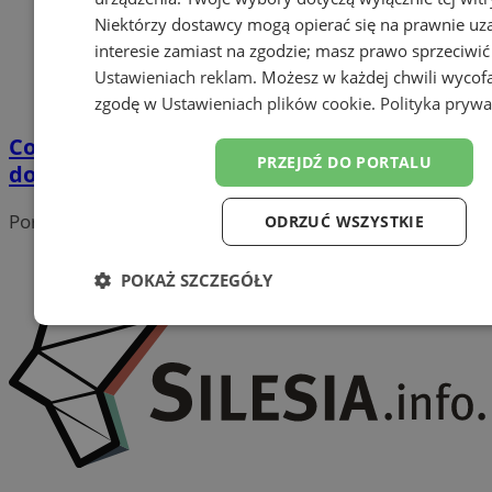
Niektórzy dostawcy mogą opierać się na prawnie u
interesie zamiast na zgodzie; masz prawo sprzeciwić
Ustawieniach reklam
. Możesz w każdej chwili wycof
zgodę w
Ustawieniach plików cookie
.
Polityka prywa
Co zrobić ze świąteczną choinką? Oddaj ją
PRZEJDŹ DO PORTALU
do MPGiK!
Portal należy do sieci
ODRZUĆ WSZYSTKIE
POKAŻ SZCZEGÓŁY
Niezbędne
Wydajność
Targetowanie
Funk
Niesklasyfikowane