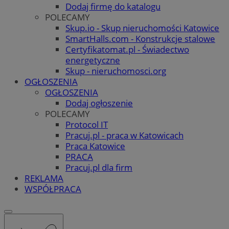
Dodaj firmę do katalogu
POLECAMY
Skup.io - Skup nieruchomości Katowice
SmartHalls.com - Konstrukcje stalowe
Certyfikatomat.pl - Świadectwo
energetyczne
Skup - nieruchomosci.org
OGŁOSZENIA
OGŁOSZENIA
Dodaj ogłoszenie
POLECAMY
Protocol IT
Pracuj.pl - praca w Katowicach
Praca Katowice
PRACA
Pracuj.pl dla firm
REKLAMA
WSPÓŁPRACA