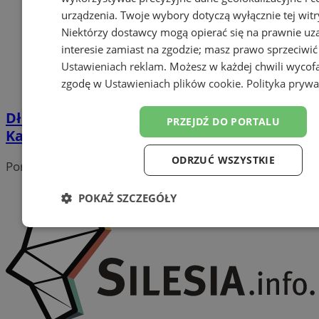
urządzenia. Twoje wybory dotyczą wyłącznie tej witr
Niektórzy dostawcy mogą opierać się na prawnie u
interesie zamiast na zgodzie; masz prawo sprzeciwić
Ustawieniach reklam
. Możesz w każdej chwili wycof
zgodę w
Ustawieniach plików cookie
.
Polityka prywa
Długi weekend w Muzeum Śląskim w
PRZEJDŹ DO PORTALU
Katowicach. Sprawdź program
ODRZUĆ WSZYSTKIE
Portal należy do sieci
POKAŻ SZCZEGÓŁY
Niezbędne
Wydajność
Targetowanie
Funk
Niesklasyfikowane