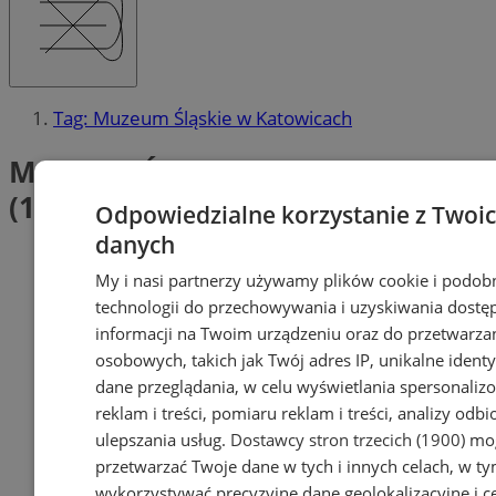
Tag: Muzeum Śląskie w Katowicach
Muzeum Śląskie w Katowicach
(1)
Odpowiedzialne korzystanie z Twoi
danych
My i nasi partnerzy używamy plików cookie i podob
technologii do przechowywania i uzyskiwania dostę
informacji na Twoim urządzeniu oraz do przetwarza
osobowych, takich jak Twój adres IP, unikalne identyf
dane przeglądania, w celu wyświetlania spersonali
reklam i treści, pomiaru reklam i treści, analizy odb
ulepszania usług.
Dostawcy stron trzecich (1900)
mog
przetwarzać Twoje dane w tych i innych celach, w t
wykorzystywać precyzyjne dane geolokalizacyjne i c