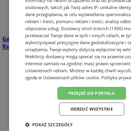
informacji na Twoim urządzeniu oraz do przetwarza
osobowych, takich jak Twój adres IP, unikalne identyf
dane przeglądania, w celu wyświetlania spersonali
reklam i treści, pomiaru reklam i treści, analizy odb
ulepszania usług.
Dostawcy stron trzecich (1900)
mog
przetwarzać Twoje dane w tych i innych celach, w t
Gala wręczenia Nagrody im. Kazimierza
wykorzystywać precyzyjne dane geolokalizacyjne i c
Kutza 2026. Poznaj nominowanych twórców
urządzenia. Twoje wybory dotyczą wyłącznie tej witr
Niektórzy dostawcy mogą opierać się na prawnie u
interesie zamiast na zgodzie; masz prawo sprzeciwić
Ustawieniach reklam
. Możesz w każdej chwili wycof
zgodę w
Ustawieniach plików cookie
.
Polityka prywa
PRZEJDŹ DO PORTALU
ODRZUĆ WSZYSTKIE
POKAŻ SZCZEGÓŁY