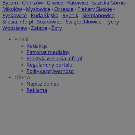
Bytom
-
Chorzów
-
Gliwice
-
Katowice
-
Łaziska Górne
-
Mikołów
-
Mysłowice
-
Orzesze
-
Piekary Śląskie
-
Pyskowice
-
Ruda Śląska
-
Rybnik
-
Siemianowice
-
QeSessID
mojekatowice.pl
1 rok
Silesia.info.pl
-
Sosnowiec
-
Świętochłowice
-
Tychy
-
Wodzisław
-
Zabrze
-
Żory
MvSessID
mojekatowice.pl
1 rok
Portal
Redakcja
Patronat medialny
Praktyki w silesia.info.pl
__cf_bm
29 minut 5
Cloudflare Inc.
sekund
.temu.com
Regulaminy portalu
Polityka prywatności
Oferta
Napisz do nas
Reklama
Google Privacy Policy
VISITOR_PRIVACY_METADATA
5 miesięcy 
YouTube