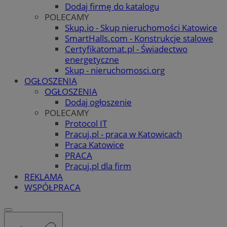
Dodaj firmę do katalogu
POLECAMY
Skup.io - Skup nieruchomości Katowice
SmartHalls.com - Konstrukcje stalowe
Certyfikatomat.pl - Świadectwo
energetyczne
Skup - nieruchomosci.org
OGŁOSZENIA
OGŁOSZENIA
Dodaj ogłoszenie
POLECAMY
Protocol IT
Pracuj.pl - praca w Katowicach
Praca Katowice
PRACA
Pracuj.pl dla firm
REKLAMA
WSPÓŁPRACA