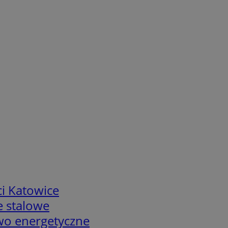
i Katowice
e stalowe
two energetyczne