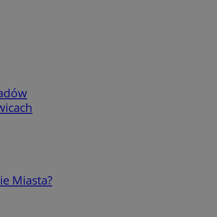
adów
wicach
ie Miasta?