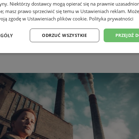
tryny. Niektórzy dostawcy mogą opierać się na prawnie uzasadnio
ie; masz prawo sprzeciwić się temu w
Ustawieniach reklam
. Może
woją zgodę w
Ustawieniach plików cookie
.
Polityka prywatności
EGÓŁY
ODRZUĆ WSZYSTKIE
PRZEJDŹ 
Wydajność
Targetowanie
Funkcjonalność
Ni
ezbędne
Wydajność
Targetowanie
Funkcjonalność
Niesklasyfikow
ie umożliwiają korzystanie z podstawowych funkcji strony internetowej, takich jak log
Bez niezbędnych plików cookie nie można prawidłowo korzystać ze strony internetowe
Provider
/
Okres
Opis
Domena
przechowywania
mojekatowice.pl
1 rok
Ten plik cookie przechowuje identy