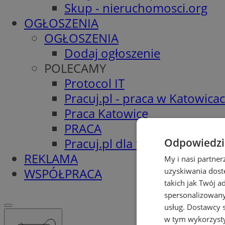
Skup - nieruchomosci.org
OGŁOSZENIA
OGŁOSZENIA
Dodaj ogłoszenie
POLECAMY
Protocol IT
Pracuj.pl - praca w Katowica
Praca Katowice
PRACA
Pracuj.pl dla firm
Odpowiedzia
REKLAMA
My i nasi partne
WSPÓŁPRACA
uzyskiwania dost
takich jak Twój a
spersonalizowanyc
usług.
Dostawcy s
w tym wykorzysty