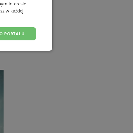
nym interesie
sz w każdej
DO PORTALU
esklasyfikowane
ane
owanie użytkownika i
j.
fikator sesji.