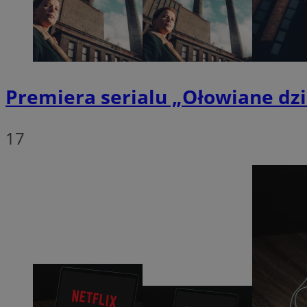
QeSessID
MvSessID
__cf_bm
Premiera serialu „Ołowiane dzi
VISITOR_PRIVACY_
17
__cf_bm
CookieScriptConse