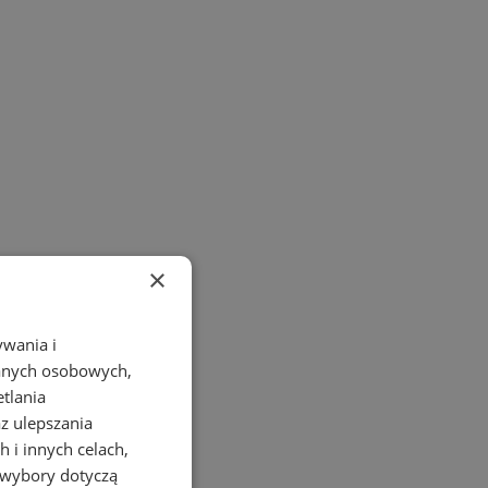
×
ywania i
danych osobowych,
etlania
az ulepszania
 i innych celach,
 wybory dotyczą