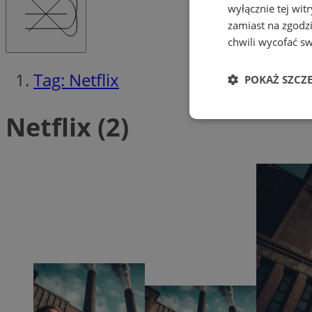
wyłącznie tej wi
zamiast na zgodz
chwili wycofać s
Tag: Netflix
POKAŻ SZCZ
Netflix (2)
Niezbędne
Ni
Niezbędne pliki cook
zarządzanie kontem. 
Nazwa
SessID