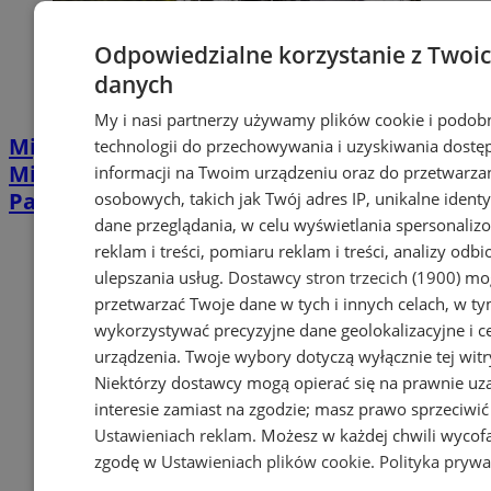
Odpowiedzialne korzystanie z Twoi
danych
My i nasi partnerzy używamy plików cookie i podob
Mija 20 lat od katastrofy hali
technologii do przechowywania i uzyskiwania dostę
Międzynarodowych Targów Katowickich.
informacji na Twoim urządzeniu oraz do przetwarza
Pamiętamy o ofiarach!
osobowych, takich jak Twój adres IP, unikalne identyf
dane przeglądania, w celu wyświetlania spersonali
reklam i treści, pomiaru reklam i treści, analizy odb
ulepszania usług.
Dostawcy stron trzecich (1900)
mog
przetwarzać Twoje dane w tych i innych celach, w t
wykorzystywać precyzyjne dane geolokalizacyjne i c
urządzenia. Twoje wybory dotyczą wyłącznie tej witr
Niektórzy dostawcy mogą opierać się na prawnie u
interesie zamiast na zgodzie; masz prawo sprzeciwić
Ustawieniach reklam
. Możesz w każdej chwili wycof
zgodę w
Ustawieniach plików cookie
.
Polityka prywa