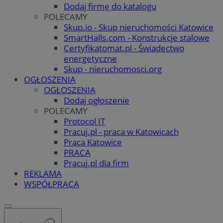
Dodaj firmę do katalogu
POLECAMY
Skup.io - Skup nieruchomości Katowice
SmartHalls.com - Konstrukcje stalowe
Certyfikatomat.pl - Świadectwo
energetyczne
Skup - nieruchomosci.org
OGŁOSZENIA
OGŁOSZENIA
Dodaj ogłoszenie
POLECAMY
Protocol IT
Pracuj.pl - praca w Katowicach
Praca Katowice
PRACA
Pracuj.pl dla firm
REKLAMA
WSPÓŁPRACA