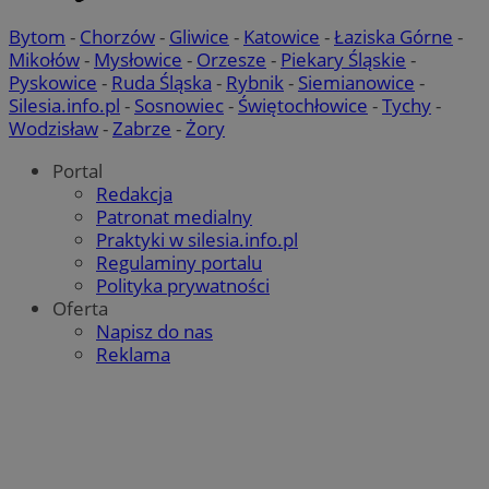
Niezbędne pliki cookie umożliwiają korzystanie z podstawowych fun
internetowej, takich jak logowanie użytkownika i zarządzanie kont
Bytom
-
Chorzów
-
Gliwice
-
Katowice
-
Łaziska Górne
-
niezbędnych plików cookie nie można prawidłowo korzystać ze str
Mikołów
-
Mysłowice
-
Orzesze
-
Piekary Śląskie
-
internetowej.
Pyskowice
-
Ruda Śląska
-
Rybnik
-
Siemianowice
-
Provider
/
Okres
Silesia.info.pl
-
Sosnowiec
-
Świętochłowice
-
Tychy
-
Nazwa
Domena
przechowywa
Wodzisław
-
Zabrze
-
Żory
SessID
mojekatowice.pl
1 rok
Portal
Redakcja
Patronat medialny
QeSessID
mojekatowice.pl
1 rok
Praktyki w silesia.info.pl
Regulaminy portalu
Polityka prywatności
Oferta
MvSessID
mojekatowice.pl
1 rok
Napisz do nas
Reklama
__cf_bm
29 minut 5
Cloudflare Inc.
sekund
.temu.com