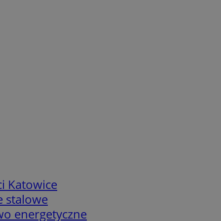
i Katowice
e stalowe
two energetyczne