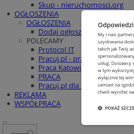
Skup - nieruchomosci.org
OGŁOSZENIA
OGŁOSZENIA
Odpowiedzia
Dodaj ogłoszenie
My i nasi partne
POLECAMY
uzyskiwania dost
Protocol IT
takich jak Twój a
spersonalizowanyc
Pracuj.pl - praca w Katowica
usług.
Dostawcy s
Praca Katowice
w tym wykorzysty
PRACA
wyłącznie tej wi
Pracuj.pl dla firm
zamiast na zgodz
chwili wycofać s
REKLAMA
WSPÓŁPRACA
POKAŻ SZCZ
Niezbędne