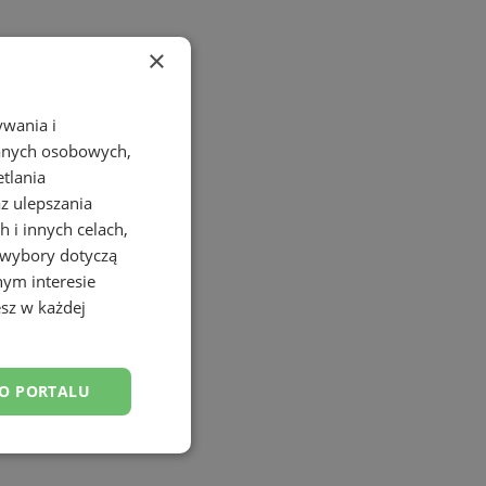
×
ywania i
danych osobowych,
etlania
az ulepszania
 i innych celach,
 wybory dotyczą
nym interesie
sz w każdej
DO PORTALU
esklasyfikowane