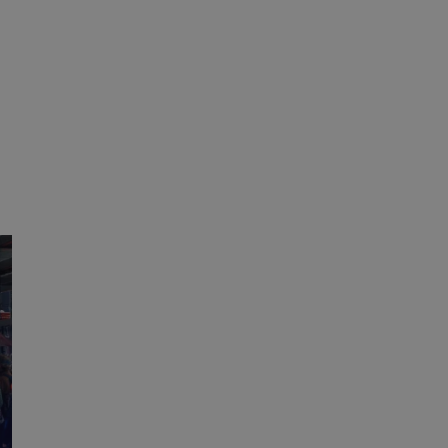
ane
owanie użytkownika i
j.
fikator sesji.
fikator sesji.
fikator sesji.
nia ludzi i botów.
rnetowej, ponieważ
ortów na temat
wej.
rmacje o zgodzie
ach dotyczących
 witryny. Rejestruje
ności i ustawień