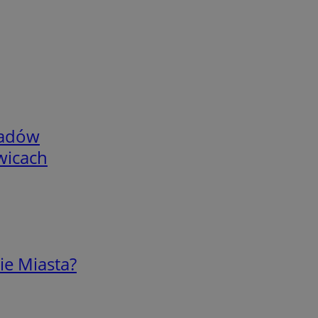
adów
wicach
ie Miasta?