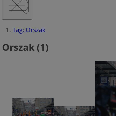
Tag: Orszak
Ni
Niezbędne pliki cook
Orszak (1)
zarządzanie kontem. 
Nazwa
SessID
QeSessID
MvSessID
__cf_bm
VISITOR_PRIVACY_