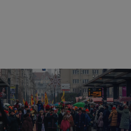
ezbędne
Wydajność
Targetowanie
Funkcjonalność
Niesklasyfikow
ie umożliwiają korzystanie z podstawowych funkcji strony internetowej, takich jak log
Bez niezbędnych plików cookie nie można prawidłowo korzystać ze strony internetowe
Provider
/
Okres
Opis
Domena
przechowywania
mojekatowice.pl
1 rok
Ten plik cookie przechowuje identy
mojekatowice.pl
1 rok
Ten plik cookie przechowuje identy
mojekatowice.pl
1 rok
Ten plik cookie przechowuje identy
29 minut 56
Ten plik cookie służy do rozróżnia
Cloudflare Inc.
sekund
Jest to korzystne dla strony inte
.temu.com
umożliwia tworzenie ważnych rap
korzystania z jej witryny interneto
METADATA
5 miesięcy 4
Ten plik cookie przechowuje info
YouTube
tygodnie
użytkownika oraz jego preferencj
.youtube.com
prywatności podczas korzystania z
wybory dotyczące polityki prywat