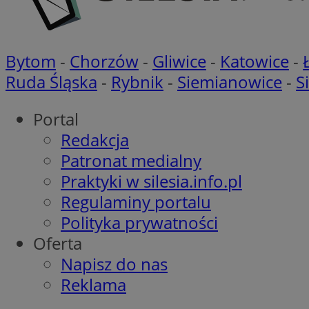
MUID
_clsk
Bytom
-
Chorzów
-
Gliwice
-
Katowice
-
Ruda Śląska
-
Rybnik
-
Siemianowice
-
S
SRM_B
_clck
Portal
VISITOR_INFO1_LIV
Redakcja
b
Patronat medialny
Praktyki w silesia.info.pl
bito
OAID
Regulaminy portalu
DSID
Polityka prywatności
Oferta
MUID
Napisz do nas
_clsk
Reklama
_ga