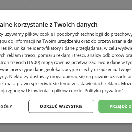
lne korzystanie z Twoich danych
rzy używamy plików cookie i podobnych technologii do przechow
ępu do informacji na Twoim urządzeniu oraz do przetwarzania 
dres IP, unikalne identyfikatory i dane przeglądania, w celu wyświ
h reklam i treści, pomiaru reklam i treści, analizy odbiorców or
ch
tron trzecich (1900)
mogą również przetwarzać Twoje dane w tych
wać precyzyjne dane geolokalizacyjne i cechy urządzenia. Twoje
tryny. Niektórzy dostawcy mogą opierać się na prawnie uzasadnio
ie; masz prawo sprzeciwić się temu w
Ustawieniach reklam
. Może
woją zgodę w
Ustawieniach plików cookie
.
Polityka prywatności
EGÓŁY
ODRZUĆ WSZYSTKIE
PRZEJDŹ 
Wydajność
Targetowanie
Funkcjonalność
Ni