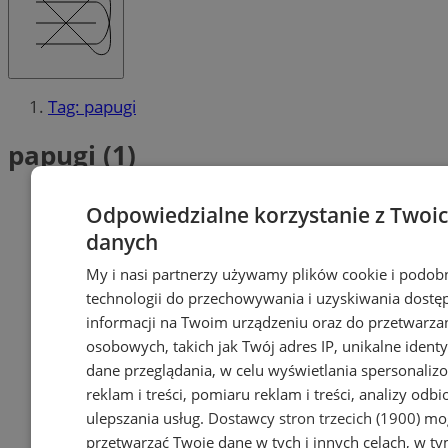
Tag: papugi
papugi (1)
Odpowiedzialne korzystanie z Twoi
danych
My i nasi partnerzy używamy plików cookie i podob
technologii do przechowywania i uzyskiwania dostę
informacji na Twoim urządzeniu oraz do przetwarza
osobowych, takich jak Twój adres IP, unikalne identyf
dane przeglądania, w celu wyświetlania spersonali
reklam i treści, pomiaru reklam i treści, analizy odb
ulepszania usług.
Dostawcy stron trzecich (1900)
mog
przetwarzać Twoje dane w tych i innych celach, w t