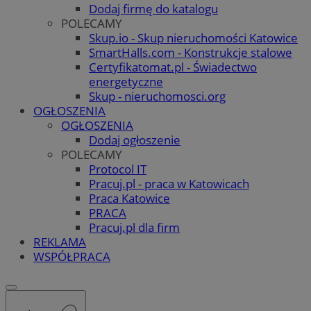
Dodaj firmę do katalogu
POLECAMY
Skup.io - Skup nieruchomości Katowice
SmartHalls.com - Konstrukcje stalowe
Certyfikatomat.pl - Świadectwo
energetyczne
Skup - nieruchomosci.org
OGŁOSZENIA
OGŁOSZENIA
Dodaj ogłoszenie
POLECAMY
Protocol IT
Pracuj.pl - praca w Katowicach
Praca Katowice
PRACA
Pracuj.pl dla firm
REKLAMA
WSPÓŁPRACA