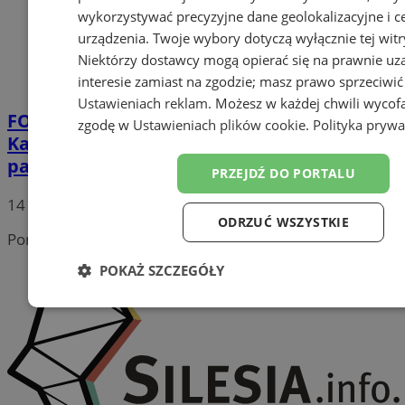
wykorzystywać precyzyjne dane geolokalizacyjne i c
urządzenia. Twoje wybory dotyczą wyłącznie tej witr
Niektórzy dostawcy mogą opierać się na prawnie u
interesie zamiast na zgodzie; masz prawo sprzeciwić
Ustawieniach reklam
. Możesz w każdej chwili wycof
FOTO
130 papug zabezpieczonych w
zgodę w
Ustawieniach plików cookie
.
Polityka prywa
Katowicach. Trwa postępowanie w sprawie
papugarni
PRZEJDŹ DO PORTALU
14
ODRZUĆ WSZYSTKIE
Portal należy do sieci
POKAŻ SZCZEGÓŁY
Niezbędne
Wydajność
Targetowanie
Funk
Niesklasyfikowane