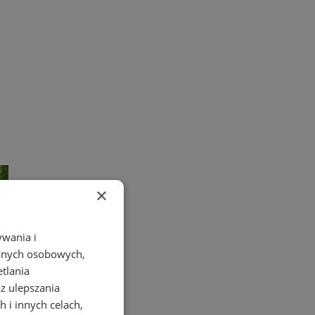
×
ywania i
danych osobowych,
etlania
az ulepszania
 i innych celach,