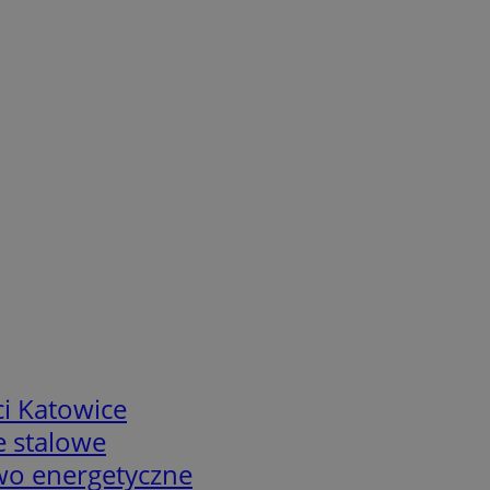
i Katowice
e stalowe
two energetyczne