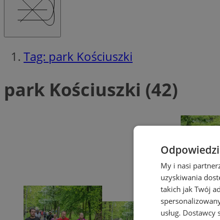
Tag: park Kościuszki
park Kościuszki (42)
Odpowiedzia
My i nasi partne
uzyskiwania dost
takich jak Twój a
spersonalizowanyc
usług.
Dostawcy s