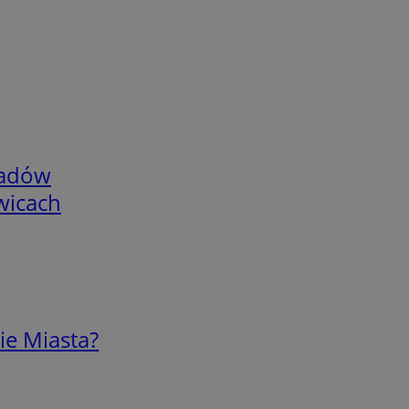
adów
wicach
ie Miasta?