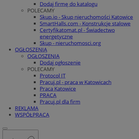
Dodaj firmę do katalogu
POLECAMY
Skup.io - Skup nieruchomości Katowice
SmartHalls.com - Konstrukcje stalowe
Certyfikatomat.pl - Świadectwo
energetyczne
Skup - nieruchomosci.org
OGŁOSZENIA
OGŁOSZENIA
Dodaj ogłoszenie
POLECAMY
Protocol IT
Pracuj.pl - praca w Katowicach
Praca Katowice
PRACA
Pracuj.pl dla firm
REKLAMA
WSPÓŁPRACA