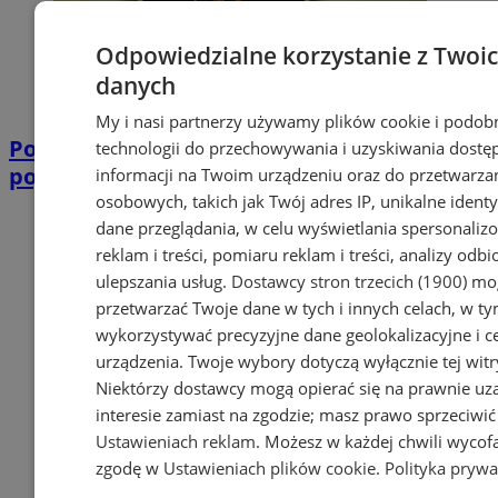
Odpowiedzialne korzystanie z Twoi
danych
My i nasi partnerzy używamy plików cookie i podob
Podpalił wiatę, a ogień zniszczył 9
technologii do przechowywania i uzyskiwania dostę
pojazdów. 19-latek z 10 zarzutami
informacji na Twoim urządzeniu oraz do przetwarza
osobowych, takich jak Twój adres IP, unikalne identyf
dane przeglądania, w celu wyświetlania spersonali
reklam i treści, pomiaru reklam i treści, analizy odb
ulepszania usług.
Dostawcy stron trzecich (1900)
mog
przetwarzać Twoje dane w tych i innych celach, w t
wykorzystywać precyzyjne dane geolokalizacyjne i c
urządzenia. Twoje wybory dotyczą wyłącznie tej witr
Niektórzy dostawcy mogą opierać się na prawnie u
interesie zamiast na zgodzie; masz prawo sprzeciwić
Ustawieniach reklam
. Możesz w każdej chwili wycof
zgodę w
Ustawieniach plików cookie
.
Polityka prywa