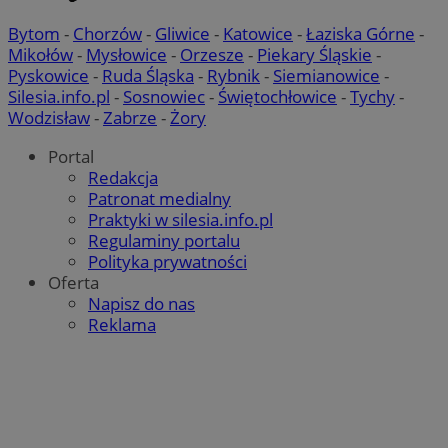
Niezbędne pliki cookie umożliwiają korzystanie z podstawowych fun
internetowej, takich jak logowanie użytkownika i zarządzanie kont
Bytom
-
Chorzów
-
Gliwice
-
Katowice
-
Łaziska Górne
-
niezbędnych plików cookie nie można prawidłowo korzystać ze str
Mikołów
-
Mysłowice
-
Orzesze
-
Piekary Śląskie
-
internetowej.
Pyskowice
-
Ruda Śląska
-
Rybnik
-
Siemianowice
-
Provider
/
Okres
Silesia.info.pl
-
Sosnowiec
-
Świętochłowice
-
Tychy
-
Nazwa
Domena
przechowywa
Wodzisław
-
Zabrze
-
Żory
SessID
mojekatowice.pl
1 rok
Portal
Redakcja
Patronat medialny
QeSessID
mojekatowice.pl
1 rok
Praktyki w silesia.info.pl
Regulaminy portalu
Polityka prywatności
Oferta
MvSessID
mojekatowice.pl
1 rok
Napisz do nas
Reklama
__cf_bm
29 minut 5
Cloudflare Inc.
sekund
.temu.com