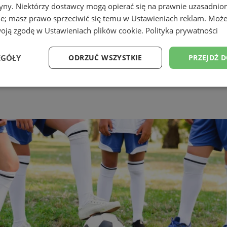
tryny. Niektórzy dostawcy mogą opierać się na prawnie uzasadnio
ie; masz prawo sprzeciwić się temu w
Ustawieniach reklam
. Może
woją zgodę w
Ustawieniach plików cookie
.
Polityka prywatności
EGÓŁY
ODRZUĆ WSZYSTKIE
PRZEJDŹ 
Wydajność
Targetowanie
Funkcjonalność
Ni
ezbędne
Wydajność
Targetowanie
Funkcjonalność
Niesklasyfikow
ie umożliwiają korzystanie z podstawowych funkcji strony internetowej, takich jak log
Bez niezbędnych plików cookie nie można prawidłowo korzystać ze strony internetowe
Provider
/
Okres
Opis
Domena
przechowywania
mojekatowice.pl
1 rok
Ten plik cookie przechowuje identy