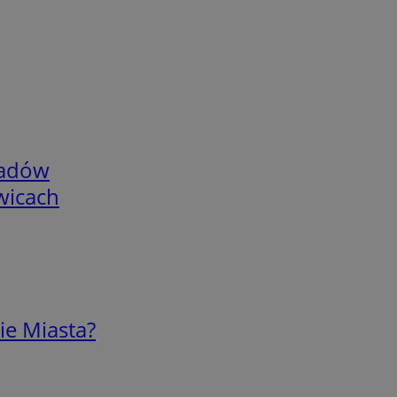
adów
wicach
ie Miasta?