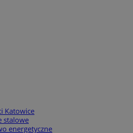
i Katowice
e stalowe
two energetyczne