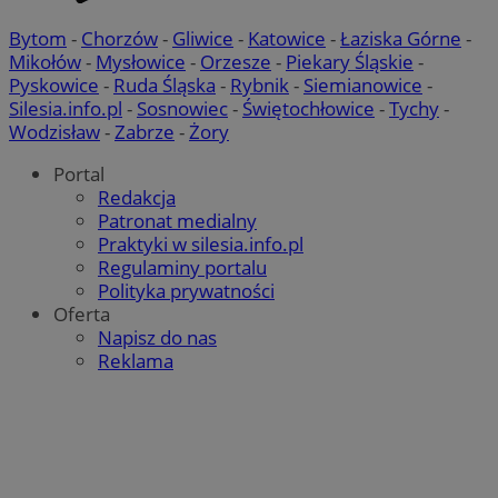
Bytom
-
Chorzów
-
Gliwice
-
Katowice
-
Łaziska Górne
-
Mikołów
-
Mysłowice
-
Orzesze
-
Piekary Śląskie
-
Pyskowice
-
Ruda Śląska
-
Rybnik
-
Siemianowice
-
Niezbędne
Wydajność
Targetowanie
Funkcjo
Silesia.info.pl
-
Sosnowiec
-
Świętochłowice
-
Tychy
-
Wodzisław
-
Zabrze
-
Żory
Niesklasyfikowane
Niezbędne pliki cookie umożliwiają korzystanie z podstawowych fun
Portal
internetowej, takich jak logowanie użytkownika i zarządzanie kont
Redakcja
niezbędnych plików cookie nie można prawidłowo korzystać ze str
Patronat medialny
internetowej.
Praktyki w silesia.info.pl
Provider
/
Okres
Regulaminy portalu
Nazwa
Domena
przechowywa
Polityka prywatności
SessID
mojekatowice.pl
1 rok
Oferta
Napisz do nas
Reklama
QeSessID
mojekatowice.pl
1 rok
MvSessID
mojekatowice.pl
1 rok