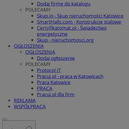
Dodaj firmę do katalogu
POLECAMY
Skup.io - Skup nieruchomości Katowice
SmartHalls.com - Konstrukcje stalowe
Certyfikatomat.pl - Świadectwo
energetyczne
Skup - nieruchomosci.org
OGŁOSZENIA
OGŁOSZENIA
Dodaj ogłoszenie
POLECAMY
Protocol IT
Pracuj.pl - praca w Katowicach
Praca Katowice
PRACA
Pracuj.pl dla firm
REKLAMA
WSPÓŁPRACA