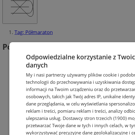
Tag: Półmaraton
Półmaraton (1)
Odpowiedzialne korzystanie z Twoi
danych
My i nasi partnerzy używamy plików cookie i podob
technologii do przechowywania i uzyskiwania dostę
informacji na Twoim urządzeniu oraz do przetwarza
osobowych, takich jak Twój adres IP, unikalne identyf
dane przeglądania, w celu wyświetlania spersonali
reklam i treści, pomiaru reklam i treści, analizy odb
ulepszania usług.
Dostawcy stron trzecich (1900)
mog
przetwarzać Twoje dane w tych i innych celach, w t
wykorzystywać precyzyjne dane geolokalizacyjne i c