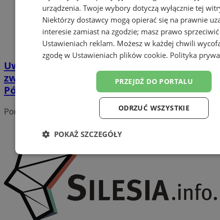
urządzenia. Twoje wybory dotyczą wyłącznie tej witr
Niektórzy dostawcy mogą opierać się na prawnie u
interesie zamiast na zgodzie; masz prawo sprzeciwić
Ustawieniach reklam
. Możesz w każdej chwili wycof
zgodę w
Ustawieniach plików cookie
.
Polityka prywa
Uwaga! Utrudnienia w ruchu 1 maja w
związku z Biegiem Bohaterów i Silesia
PRZEJDŹ DO PORTALU
Półmaraton
ODRZUĆ WSZYSTKIE
Portal należy do sieci
POKAŻ SZCZEGÓŁY
Niezbędne
Wydajność
Targetowanie
Funk
Niesklasyfikowane