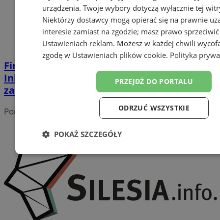
urządzenia. Twoje wybory dotyczą wyłącznie tej witr
Niektórzy dostawcy mogą opierać się na prawnie u
interesie zamiast na zgodzie; masz prawo sprzeciwić
Ustawieniach reklam
. Możesz w każdej chwili wycof
zgodę w
Ustawieniach plików cookie
.
Polityka prywa
Finansowe formy wsparcia MMŚP. Miejski
Inkubator Przedsiębiorczości Rawa.Ink
PRZEJDŹ DO PORTALU
zaprasza na seminarium
ODRZUĆ WSZYSTKIE
Portal należy do sieci
POKAŻ SZCZEGÓŁY
Niezbędne
Wydajność
Targetowanie
Funk
Niesklasyfikowane