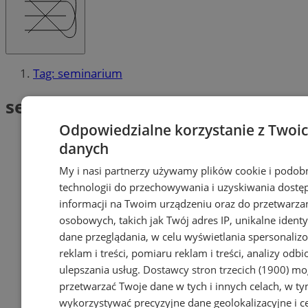
Tag: seminarium
seminarium (1)
Odpowiedzialne korzystanie z Twoi
danych
My i nasi partnerzy używamy plików cookie i podob
technologii do przechowywania i uzyskiwania dostę
informacji na Twoim urządzeniu oraz do przetwarza
osobowych, takich jak Twój adres IP, unikalne identyf
dane przeglądania, w celu wyświetlania spersonali
reklam i treści, pomiaru reklam i treści, analizy odb
ulepszania usług.
Dostawcy stron trzecich (1900)
mog
przetwarzać Twoje dane w tych i innych celach, w t
wykorzystywać precyzyjne dane geolokalizacyjne i c