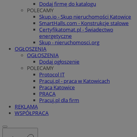
Dodaj firmę do katalogu
POLECAMY
Skup.io - Skup nieruchomości Katowice
SmartHalls.com - Konstrukcje stalowe
Certyfikatomat.pl - Świadectwo
energetyczne
Skup - nieruchomosci.org
OGŁOSZENIA
OGŁOSZENIA
Dodaj ogłoszenie
POLECAMY
Protocol IT
Pracuj.pl - praca w Katowicach
Praca Katowice
PRACA
Pracuj.pl dla firm
REKLAMA
WSPÓŁPRACA