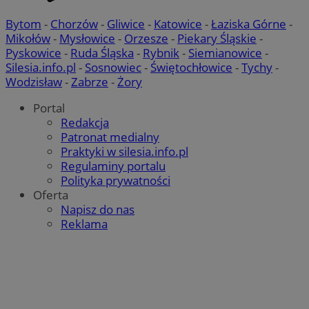
Bytom
-
Chorzów
-
Gliwice
-
Katowice
-
Łaziska Górne
-
Mikołów
-
Mysłowice
-
Orzesze
-
Piekary Śląskie
-
Pyskowice
-
Ruda Śląska
-
Rybnik
-
Siemianowice
-
Niezbędne
Wydajność
Targetowanie
Funkcjo
Silesia.info.pl
-
Sosnowiec
-
Świętochłowice
-
Tychy
-
Wodzisław
-
Zabrze
-
Żory
Niesklasyfikowane
Niezbędne pliki cookie umożliwiają korzystanie z podstawowych fun
Portal
internetowej, takich jak logowanie użytkownika i zarządzanie kont
Redakcja
niezbędnych plików cookie nie można prawidłowo korzystać ze str
Patronat medialny
internetowej.
Praktyki w silesia.info.pl
Provider
/
Okres
Regulaminy portalu
Nazwa
Domena
przechowywa
Polityka prywatności
SessID
mojekatowice.pl
1 rok
Oferta
Napisz do nas
Reklama
QeSessID
mojekatowice.pl
1 rok
MvSessID
mojekatowice.pl
1 rok