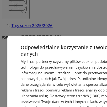
Tag: sezon 2025/2026
sezon 2025/2026 (1)
Odpowiedzialne korzystanie z Twoi
danych
My i nasi partnerzy używamy plików cookie i podob
technologii do przechowywania i uzyskiwania dostę
informacji na Twoim urządzeniu oraz do przetwarza
osobowych, takich jak Twój adres IP, unikalne identyf
dane przeglądania, w celu wyświetlania spersonali
reklam i treści, pomiaru reklam i treści, analizy odb
ulepszania usług.
Dostawcy stron trzecich (1900)
mog
przetwarzać Twoje dane w tych i innych celach, w t