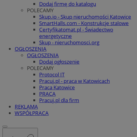
Dodaj firmę do katalogu
POLECAMY
Skup.io - Skup nieruchomości Katowice
SmartHalls.com - Konstrukcje stalowe
Certyfikatomat.pl - Świadectwo
energetyczne
Skup - nieruchomosci.org
OGŁOSZENIA
OGŁOSZENIA
Dodaj ogłoszenie
POLECAMY
Protocol IT
Pracuj.pl - praca w Katowicach
Praca Katowice
PRACA
Pracuj.pl dla firm
REKLAMA
WSPÓŁPRACA