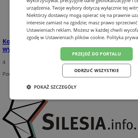
wykorzystywać precyzyjne dane geolokalizacyjne i c
urządzenia. Twoje wybory dotyczą wyłącznie tej witr
Niektórzy dostawcy mogą opierać się na prawnie u
interesie zamiast na zgodzie; masz prawo sprzeciwić
Ustawieniach reklam
. Możesz w każdej chwili wycof
zgodę w
Ustawieniach plików cookie
.
Polityka prywa
Komfort i prywatność w Arenie Katowice –
wynajmij skybox na sezon 2025/2026
PRZEJDŹ DO PORTALU
4
ODRZUĆ WSZYSTKIE
Portal należy do sieci
POKAŻ SZCZEGÓŁY
Niezbędne
Wydajność
Targetowanie
Funk
Niesklasyfikowane