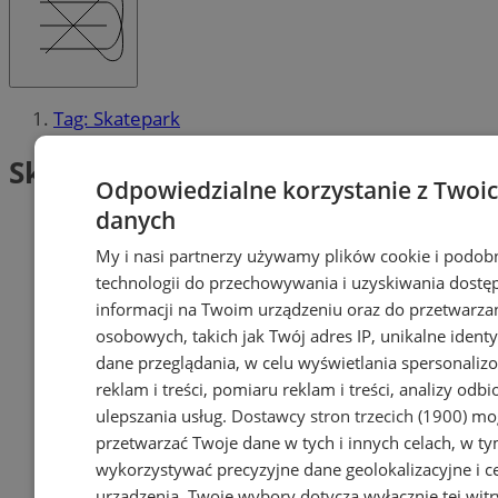
Tag: Skatepark
Skatepark (1)
Odpowiedzialne korzystanie z Twoi
danych
My i nasi partnerzy używamy plików cookie i podob
technologii do przechowywania i uzyskiwania dostę
informacji na Twoim urządzeniu oraz do przetwarza
osobowych, takich jak Twój adres IP, unikalne identyf
dane przeglądania, w celu wyświetlania spersonali
reklam i treści, pomiaru reklam i treści, analizy odb
ulepszania usług.
Dostawcy stron trzecich (1900)
mog
przetwarzać Twoje dane w tych i innych celach, w t
wykorzystywać precyzyjne dane geolokalizacyjne i c
urządzenia. Twoje wybory dotyczą wyłącznie tej witr