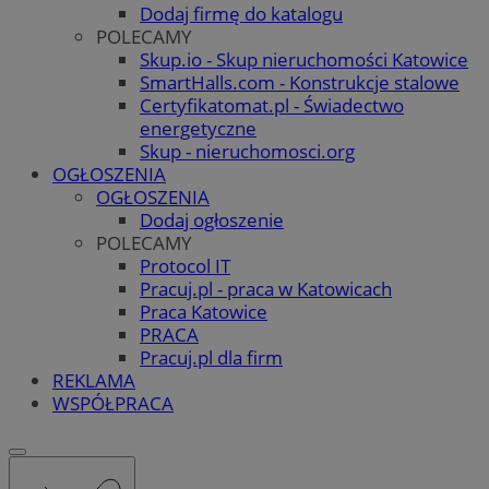
Dodaj firmę do katalogu
POLECAMY
Skup.io - Skup nieruchomości Katowice
SmartHalls.com - Konstrukcje stalowe
Certyfikatomat.pl - Świadectwo
energetyczne
Skup - nieruchomosci.org
OGŁOSZENIA
OGŁOSZENIA
Dodaj ogłoszenie
POLECAMY
Protocol IT
Pracuj.pl - praca w Katowicach
Praca Katowice
PRACA
Pracuj.pl dla firm
REKLAMA
WSPÓŁPRACA