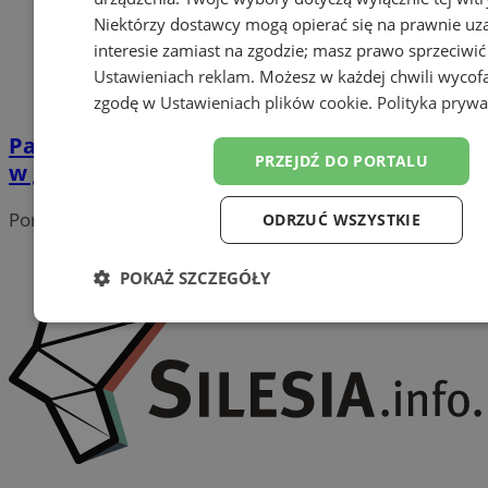
Niektórzy dostawcy mogą opierać się na prawnie u
interesie zamiast na zgodzie; masz prawo sprzeciwić
Ustawieniach reklam
. Możesz w każdej chwili wycof
zgodę w
Ustawieniach plików cookie
.
Polityka prywa
Park Zadole bez wycinki drzew – skatepark
PRZEJDŹ DO PORTALU
w granicach istniejącej infrastruktury
Portal należy do sieci
ODRZUĆ WSZYSTKIE
POKAŻ SZCZEGÓŁY
Niezbędne
Wydajność
Targetowanie
Funk
Niesklasyfikowane