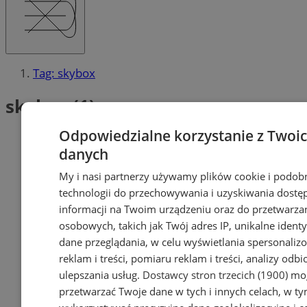
Tag: skybox
skybox (1)
Odpowiedzialne korzystanie z Twoi
danych
My i nasi partnerzy używamy plików cookie i podob
technologii do przechowywania i uzyskiwania dostę
informacji na Twoim urządzeniu oraz do przetwarza
osobowych, takich jak Twój adres IP, unikalne identyf
dane przeglądania, w celu wyświetlania spersonali
reklam i treści, pomiaru reklam i treści, analizy odb
ulepszania usług.
Dostawcy stron trzecich (1900)
mog
przetwarzać Twoje dane w tych i innych celach, w t