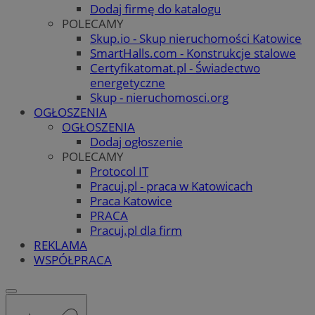
Dodaj firmę do katalogu
POLECAMY
Skup.io - Skup nieruchomości Katowice
SmartHalls.com - Konstrukcje stalowe
Certyfikatomat.pl - Świadectwo
energetyczne
Skup - nieruchomosci.org
OGŁOSZENIA
OGŁOSZENIA
Dodaj ogłoszenie
POLECAMY
Protocol IT
Pracuj.pl - praca w Katowicach
Praca Katowice
PRACA
Pracuj.pl dla firm
REKLAMA
WSPÓŁPRACA