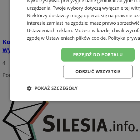
wykorzystywać precyzyjne dane geolokalizacyjne i c
urządzenia. Twoje wybory dotyczą wyłącznie tej witr
Niektórzy dostawcy mogą opierać się na prawnie u
interesie zamiast na zgodzie; masz prawo sprzeciwić
Ustawieniach reklam
. Możesz w każdej chwili wycof
zgodę w
Ustawieniach plików cookie
.
Polityka prywa
Komfort i prywatność w Arenie Katowice –
wynajmij skybox na sezon 2025/2026
PRZEJDŹ DO PORTALU
4
ODRZUĆ WSZYSTKIE
Portal należy do sieci
POKAŻ SZCZEGÓŁY
Niezbędne
Wydajność
Targetowanie
Funk
Niesklasyfikowane