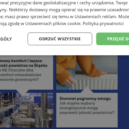
wać precyzyjne dane geolokalizacyjne i cechy urządzenia. Twoje
tryny. Niektórzy dostawcy mogą opierać się na prawnie uzasadnio
ie; masz prawo sprzeciwić się temu w
Ustawieniach reklam
. Może
woją zgodę w
Ustawieniach plików cookie
.
Polityka prywatności
 powietrza dzięki RE Chorzów
EGÓŁY
ODRZUĆ WSZYSTKIE
PRZEJDŹ 
Wydajność
Targetowanie
Funkcjonalność
Ni
ezbędne
Wydajność
Targetowanie
Funkcjonalność
Niesklasyfikow
ie umożliwiają korzystanie z podstawowych funkcji strony internetowej, takich jak log
Bez niezbędnych plików cookie nie można prawidłowo korzystać ze strony internetowe
Provider
/
Okres
Opis
Domena
przechowywania