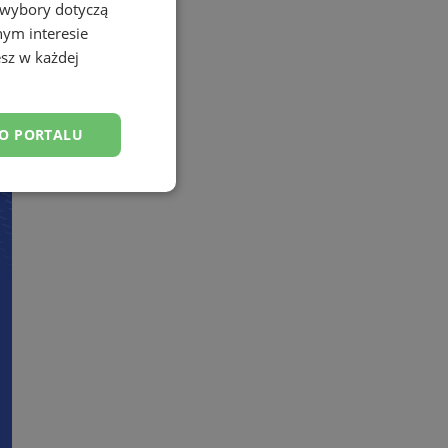
 wybory dotyczą
nym interesie
sz w każdej
DO PORTALU
esklasyfikowane
ane
owanie użytkownika i
j.