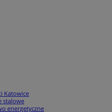
i Katowice
e stalowe
two energetyczne