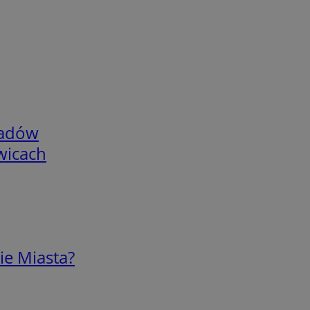
adów
wicach
ie Miasta?