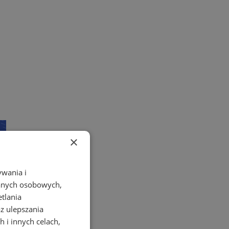
×
ywania i
danych osobowych,
etlania
az ulepszania
 i innych celach,