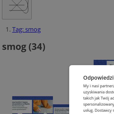
Tag: smog
smog (34)
Odpowiedzia
My i nasi partne
uzyskiwania dost
takich jak Twój a
spersonalizowanyc
usług.
Dostawcy s