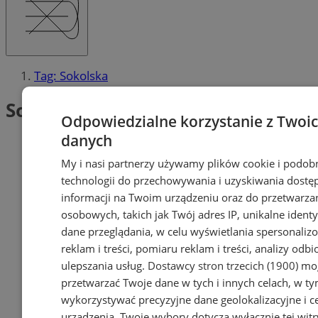
Tag: Sokolska
Sokolska (1)
Odpowiedzialne korzystanie z Twoi
danych
My i nasi partnerzy używamy plików cookie i podob
technologii do przechowywania i uzyskiwania dostę
informacji na Twoim urządzeniu oraz do przetwarza
osobowych, takich jak Twój adres IP, unikalne identyf
dane przeglądania, w celu wyświetlania spersonali
reklam i treści, pomiaru reklam i treści, analizy odb
ulepszania usług.
Dostawcy stron trzecich (1900)
mog
przetwarzać Twoje dane w tych i innych celach, w t
wykorzystywać precyzyjne dane geolokalizacyjne i c
urządzenia. Twoje wybory dotyczą wyłącznie tej witr