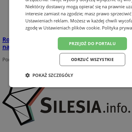
Niektórzy dostawcy mogą opierać się na prawnie u
interesie zamiast na zgodzie; masz prawo sprzeciwić
Ustawieniach reklam
. Możesz w każdej chwili wycof
zgodę w
Ustawieniach plików cookie
.
Polityka prywa
Rozpoczęcie prac nad pasami rowerowymi
PRZEJDŹ DO PORTALU
na ul. Sokolskiej w Katowicach
Portal należy do sieci
ODRZUĆ WSZYSTKIE
POKAŻ SZCZEGÓŁY
Niezbędne
Wydajność
Targetowanie
Funk
Niesklasyfikowane