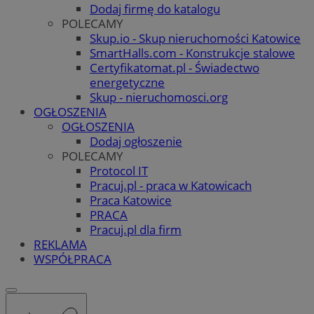
Dodaj firmę do katalogu
POLECAMY
Skup.io - Skup nieruchomości Katowice
SmartHalls.com - Konstrukcje stalowe
Certyfikatomat.pl - Świadectwo
energetyczne
Skup - nieruchomosci.org
OGŁOSZENIA
OGŁOSZENIA
Dodaj ogłoszenie
POLECAMY
Protocol IT
Pracuj.pl - praca w Katowicach
Praca Katowice
PRACA
Pracuj.pl dla firm
REKLAMA
WSPÓŁPRACA