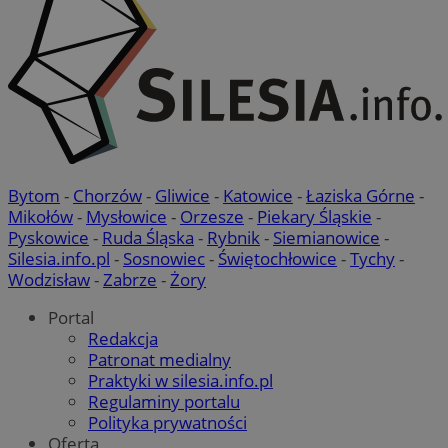
VISITOR_PRIVACY_METADATA
5 miesięcy 
YouTube
tygodnie
.youtube.com
Bytom
-
Chorzów
-
Gliwice
-
Katowice
-
Łaziska Górne
-
Mikołów
-
Mysłowice
-
Orzesze
-
Piekary Śląskie
-
Pyskowice
-
Ruda Śląska
-
Rybnik
-
Siemianowice
-
Silesia.info.pl
-
Sosnowiec
-
Świętochłowice
-
Tychy
-
Wodzisław
-
Zabrze
-
Żory
Portal
Redakcja
Patronat medialny
Praktyki w silesia.info.pl
Regulaminy portalu
Polityka prywatności
Oferta