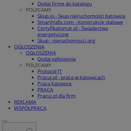
Dodaj firmę do katalogu
POLECAMY
Skup.io - Skup nieruchomości Katowice
SmartHalls.com - Konstrukcje stalowe
Certyfikatomat.pl - Świadectwo
energetyczne
Skup - nieruchomosci.org
OGŁOSZENIA
OGŁOSZENIA
Dodaj ogłoszenie
POLECAMY
Protocol IT
Pracuj.pl - praca w Katowicach
Praca Katowice
PRACA
Pracuj.pl dla firm
REKLAMA
WSPÓŁPRACA