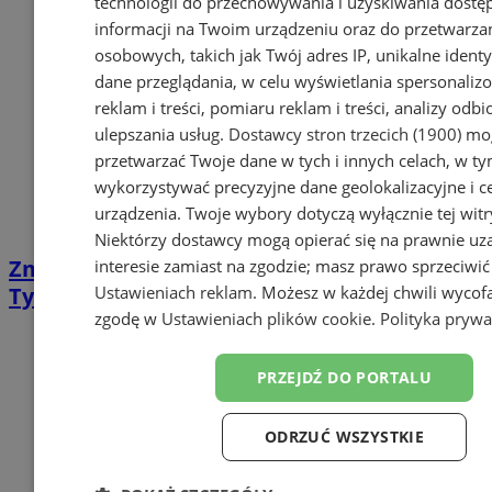
technologii do przechowywania i uzyskiwania dostę
informacji na Twoim urządzeniu oraz do przetwarza
osobowych, takich jak Twój adres IP, unikalne identyf
dane przeglądania, w celu wyświetlania spersonali
reklam i treści, pomiaru reklam i treści, analizy odb
ulepszania usług.
Dostawcy stron trzecich (1900)
mog
przetwarzać Twoje dane w tych i innych celach, w t
wykorzystywać precyzyjne dane geolokalizacyjne i c
urządzenia. Twoje wybory dotyczą wyłącznie tej witr
Niektórzy dostawcy mogą opierać się na prawnie u
Zmiany w organizacji ruchu w rejonie os.
interesie zamiast na zgodzie; masz prawo sprzeciwić
Ustawieniach reklam
. Możesz w każdej chwili wycof
Tysiąclecia w Katowicach
zgodę w
Ustawieniach plików cookie
.
Polityka prywa
PRZEJDŹ DO PORTALU
ODRZUĆ WSZYSTKIE