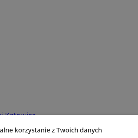
i Katowice
e stalowe
lne korzystanie z Twoich danych
two energetyczne