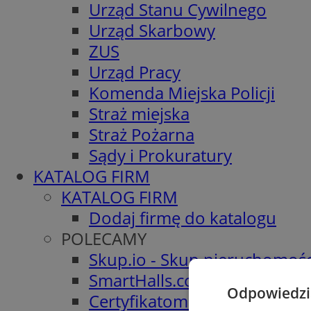
Urząd Stanu Cywilnego
Urząd Skarbowy
ZUS
Urząd Pracy
Komenda Miejska Policji
Straż miejska
Straż Pożarna
Sądy i Prokuratury
KATALOG FIRM
KATALOG FIRM
Dodaj firmę do katalogu
POLECAMY
Skup.io - Skup nieruchomośc
SmartHalls.com - Konstrukcj
Odpowiedzia
Certyfikatomat.pl - Świadec