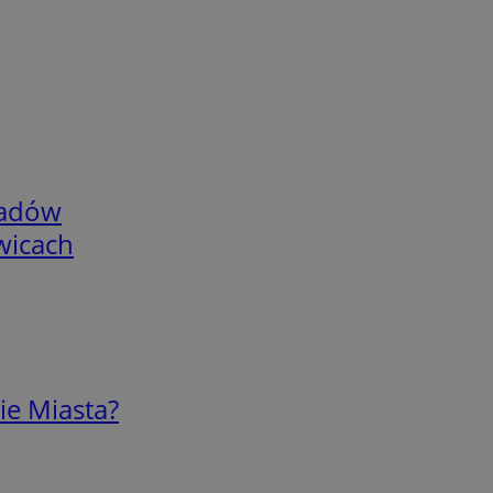
adów
wicach
ie Miasta?