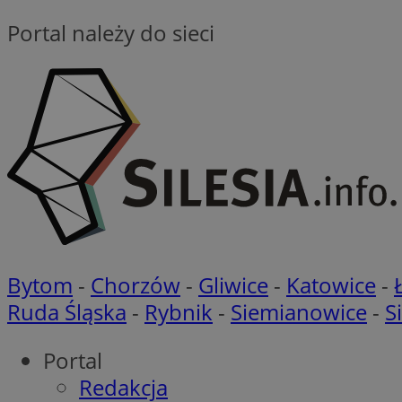
Portal należy do sieci
CookieScriptConse
Nazwa
Pro
Nazwa
Nazwa
mlcwc
Do
Nazwa
__Secure-YNID
_ga_QJYQY75XFT
google_push
.bi
bitoIsSecure
c
MR
Bytom
-
Chorzów
-
Gliwice
-
Katowice
-
__eoi
Ruda Śląska
-
Rybnik
-
Siemianowice
-
S
MUID
Portal
_clsk
Redakcja