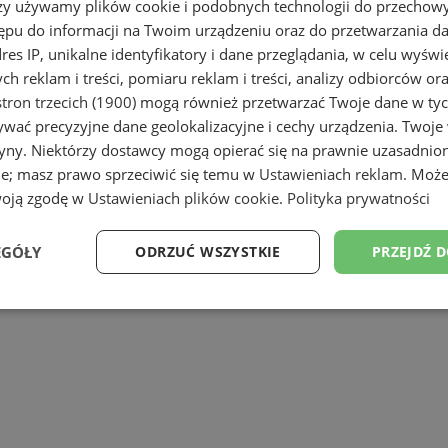
rzy używamy plików cookie i podobnych technologii do przechow
ępu do informacji na Twoim urządzeniu oraz do przetwarzania 
dres IP, unikalne identyfikatory i dane przeglądania, w celu wyświ
h reklam i treści, pomiaru reklam i treści, analizy odbiorców or
tron trzecich (1900)
mogą również przetwarzać Twoje dane w tych
wać precyzyjne dane geolokalizacyjne i cechy urządzenia. Twoje
tryny. Niektórzy dostawcy mogą opierać się na prawnie uzasadnio
ie; masz prawo sprzeciwić się temu w
Ustawieniach reklam
. Może
ch
woją zgodę w
Ustawieniach plików cookie
.
Polityka prywatności
EGÓŁY
ODRZUĆ WSZYSTKIE
PRZEJDŹ 
Wydajność
Targetowanie
Funkcjonalność
Ni