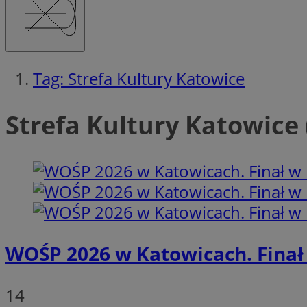
Ni
Niezbędne pliki cook
zarządzanie kontem. 
Nazwa
Tag: Strefa Kultury Katowice
SessID
QeSessID
Strefa Kultury Katowice 
MvSessID
__cf_bm
VISITOR_PRIVACY_
WOŚP 2026 w Katowicach. Finał 
__cf_bm
14