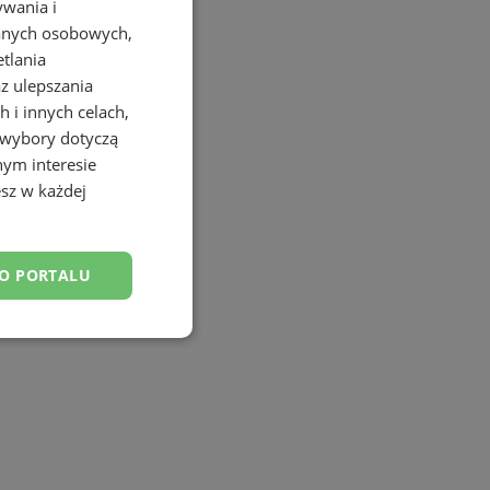
ywania i
danych osobowych,
etlania
az ulepszania
 i innych celach,
 wybory dotyczą
nym interesie
sz w każdej
DO PORTALU
esklasyfikowane