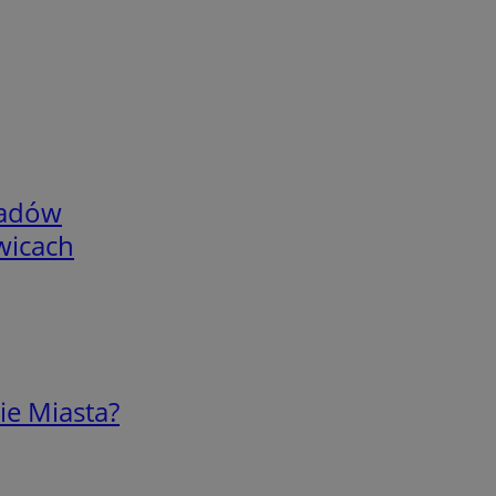
adów
wicach
ie Miasta?