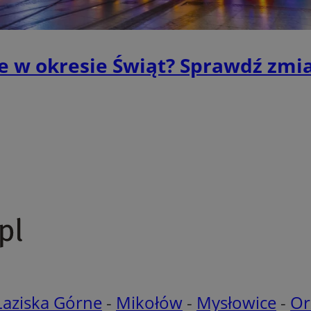
vider
Provider
/
/
Okres
Okres
Opis
Opis
.moloco.com
1 rok
mena
Domena
Provider
/
przechowywania
przechowywania
Okres
Opis
Domena
przechowywania
.youtube.com
5 miesięcy 4 tygodnie
dswitch.net
.mojekatowice.pl
4 minuty 56
1 rok 1 miesiąc
Ten plik cookie jest wykorzystywany do zarządzania
Ten plik cookie jest używany przez Google Ana
sekund
preferencji związanych z dostawą i prezentacją pow
utrzymywania stanu sesji.
1 rok
Przedstawia użytkownikowi odpowiednią tr
Comcast
użytkowników.
e w okresie Świąt? Sprawdź zmi
Usługa jest świadczona przez zewnętrzne 
Corporation
.bidswitch.net
1 rok
Ten plik cookie służy do identyfikacji częstotl
które ułatwiają licytowanie reklamodawcó
.bidr.io
sposobu dostępu odwiedzającego do strony in
rzeczywistym.
dane dotyczące odwiedzin użytkownika na str
takie jak te, które strony zostały przeczytane.
1 tydzień
To jest własny plik cookie Microsoft MSN
Microsoft
do pomiaru wykorzystania strony interne
Corporation
.mojekatowice.pl
5 miesięcy 4
Ten plik cookie jest używany do nagrywania
wewnętrznej analizy.
.c.bing.com
tygodnie
użytkownika i interakcji ze stroną internetow
poprawić doświadczenie użytkownika i anali
1 rok
Ten plik cookie jest powszechnie używany 
Microsoft
strony internetowej.
Microsoft jako unikalny identyfikator uży
Corporation
ustawić za pomocą wbudowanych skryptów
.clarity.ms
1 dzień
Ten plik cookie jest powiązany z oprogramow
Microsoft
Powszechnie uważa się, że synchronizuje s
Clarity analytics. Jest on używany do przecho
mojekatowice.pl
domenach Microsoft, umożliwiając śledze
o sesji użytkownika i łączenia wielu przegląd
sesję użytkownika do celów analitycznych.
1 rok
Jest to własny plik cookie Microsoft MSN,
Microsoft
prawidłowe działanie tej witryny.
Corporation
.mojekatowice.pl
1 rok
Ten plik cookie jest używany do śledzenia inte
.c.bing.com
użytkowników i zaangażowania na stronie int
poprawy doświadczenia użytkowników i funkc
E
5 miesięcy 4
Ten plik cookie jest ustawiany przez Youtu
Google LLC
internetowej.
tygodnie
preferencje użytkownika dotyczące filmó
.youtube.com
osadzonych w witrynach; może również okr
.blismedia.com
1 rok 1 godzina
Ten plik cookie jest używany do zbierania info
odwiedzający witrynę korzysta z nowej, czy
użytkownika z treścią strony internetowej, c
interfejsu YouTube.
doświadczenie użytkownika i dostarczanie bar
spersonalizowanych treści.
Łaziska Górne
-
Mikołów
-
Mysłowice
-
Or
1 rok
Ten plik cookie jest generalnie dostarczany 
Comcast
służy do celów reklamowych.
Corporation