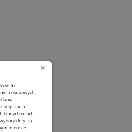
×
ywania i
danych osobowych,
etlania
az ulepszania
 i innych celach,
 wybory dotyczą
nym interesie