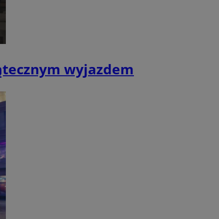
fikator sesji.
nia ludzi i botów.
rnetowej, ponieważ
ortów na temat
wej.
rmacje o zgodzie
iątecznym wyjazdem
ach dotyczących
 witryny. Rejestruje
ności i ustawień
anie w kolejnych
k nie musi ponownie
 co zwiększa wygodę
 danych.
nia ludzi i botów.
rnetowej, ponieważ
ortów na temat
wej.
z usługę Cookie-
ferencji
pliki cookie. Jest
ookie-Script.com
Opis