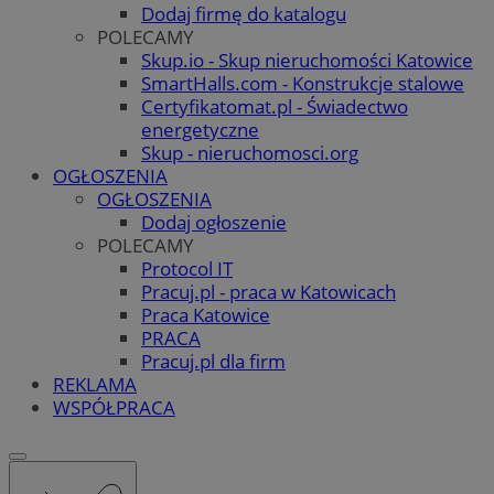
Dodaj firmę do katalogu
POLECAMY
Skup.io - Skup nieruchomości Katowice
SmartHalls.com - Konstrukcje stalowe
Certyfikatomat.pl - Świadectwo
energetyczne
Skup - nieruchomosci.org
OGŁOSZENIA
OGŁOSZENIA
Dodaj ogłoszenie
POLECAMY
Protocol IT
Pracuj.pl - praca w Katowicach
Praca Katowice
PRACA
Pracuj.pl dla firm
REKLAMA
WSPÓŁPRACA