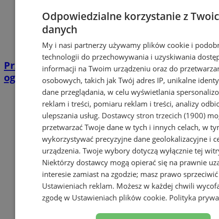
Odpowiedzialne korzystanie z Twoi
danych
My i nasi partnerzy używamy plików cookie i podob
technologii do przechowywania i uzyskiwania dostę
Przetarg na budowę tramwaju na południe
informacji na Twoim urządzeniu oraz do przetwarza
ogłoszony!
osobowych, takich jak Twój adres IP, unikalne identyf
dane przeglądania, w celu wyświetlania spersonali
reklam i treści, pomiaru reklam i treści, analizy odb
ulepszania usług.
Dostawcy stron trzecich (1900)
mog
przetwarzać Twoje dane w tych i innych celach, w t
wykorzystywać precyzyjne dane geolokalizacyjne i c
urządzenia. Twoje wybory dotyczą wyłącznie tej witr
Niektórzy dostawcy mogą opierać się na prawnie u
interesie zamiast na zgodzie; masz prawo sprzeciwić
Ustawieniach reklam
. Możesz w każdej chwili wycof
zgodę w
Ustawieniach plików cookie
.
Polityka prywa