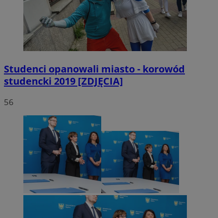
Studenci opanowali miasto - korowód
studencki 2019 [ZDJĘCIA]
56