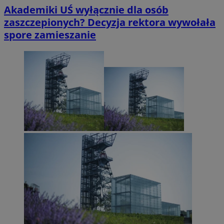
Akademiki UŚ wyłącznie dla osób
zaszczepionych? Decyzja rektora wywołała
spore zamieszanie