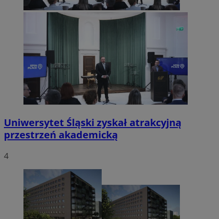
Uniwersytet Śląski zyskał atrakcyjną
przestrzeń akademicką
4