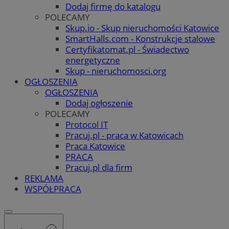
Dodaj firmę do katalogu
POLECAMY
Skup.io - Skup nieruchomości Katowice
SmartHalls.com - Konstrukcje stalowe
Certyfikatomat.pl - Świadectwo
energetyczne
Skup - nieruchomosci.org
OGŁOSZENIA
OGŁOSZENIA
Dodaj ogłoszenie
POLECAMY
Protocol IT
Pracuj.pl - praca w Katowicach
Praca Katowice
PRACA
Pracuj.pl dla firm
REKLAMA
WSPÓŁPRACA