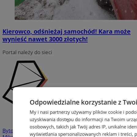
Kierowco, odśnieżaj samochód! Kara może
wynieść nawet 3000 złotych!
Portal należy do sieci
Odpowiedzialne korzystanie z Two
My i nasi partnerzy używamy plików cookie i pod
uzyskiwania dostępu do informacji na Twoim urzą
osobowych, takich jak Twój adres IP, unikalne iden
Bytom
-
Chorzów
-
Gliwice
-
Katowice
-
Łaziska Górne
-
wyświetlania spersonalizowanych reklam i treści, p
Mikołów
-
Mysłowice
-
Orzesze
-
Piekary Śląskie
-