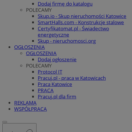
Dodaj firmę do katalogu
POLECAMY
Skup.io - Skup nieruchomości Katowice
SmartHalls.com - Konstrukcje stalowe
Certyfikatomat.pl - Świadectwo
energetyczne
Skup - nieruchomosci.org
OGŁOSZENIA
OGŁOSZENIA
Dodaj ogłoszenie
POLECAMY
Protocol IT
Pracuj.pl - praca w Katowicach
Praca Katowice
PRACA
Pracuj.pl dla firm
REKLAMA
WSPÓŁPRACA