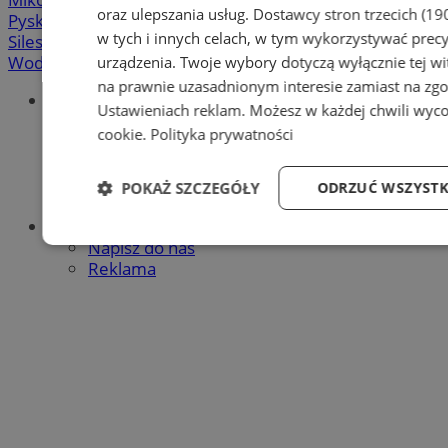
oraz ulepszania usług.
Dostawcy stron trzecich (19
Pyskowice
-
Ruda Śląska
-
Rybnik
-
Siemianowice
-
w tych i innych celach, w tym wykorzystywać precy
Silesia.info.pl
-
Sosnowiec
-
Świętochłowice
-
Tychy
-
Wodzisław
-
Zabrze
-
Żory
urządzenia. Twoje wybory dotyczą wyłącznie tej wi
na prawnie uzasadnionym interesie zamiast na zgo
Portal
Ustawieniach reklam
. Możesz w każdej chwili wyc
Redakcja
cookie
.
Polityka prywatności
Patronat medialny
Praktyki w silesia.info.pl
Regulaminy portalu
POKAŻ SZCZEGÓŁY
ODRZUĆ WSZYSTK
Polityka prywatności
Oferta
Napisz do nas
Niezbędne
Wydajność
Targetowani
Reklama
Niezbędne
Wydajność
Targetowanie
Niezbędne pliki cookie umożliwiają korzystanie z podstawowych f
użytkownika i zarządzanie kontem. Bez niezbędnych plików cooki