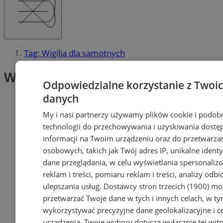
Tag: Wigilia dla samotnych
Wigilia dla samotnych (1)
Odpowiedzialne korzystanie z Twoi
danych
My i nasi partnerzy używamy plików cookie i podob
technologii do przechowywania i uzyskiwania dostę
informacji na Twoim urządzeniu oraz do przetwarza
osobowych, takich jak Twój adres IP, unikalne identyf
dane przeglądania, w celu wyświetlania spersonali
reklam i treści, pomiaru reklam i treści, analizy odb
ulepszania usług.
Dostawcy stron trzecich (1900)
mog
przetwarzać Twoje dane w tych i innych celach, w t
wykorzystywać precyzyjne dane geolokalizacyjne i c
urządzenia. Twoje wybory dotyczą wyłącznie tej witr