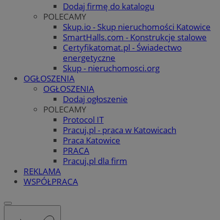
Dodaj firmę do katalogu
POLECAMY
Skup.io - Skup nieruchomości Katowice
SmartHalls.com - Konstrukcje stalowe
Certyfikatomat.pl - Świadectwo
energetyczne
Skup - nieruchomosci.org
OGŁOSZENIA
OGŁOSZENIA
Dodaj ogłoszenie
POLECAMY
Protocol IT
Pracuj.pl - praca w Katowicach
Praca Katowice
PRACA
Pracuj.pl dla firm
REKLAMA
WSPÓŁPRACA