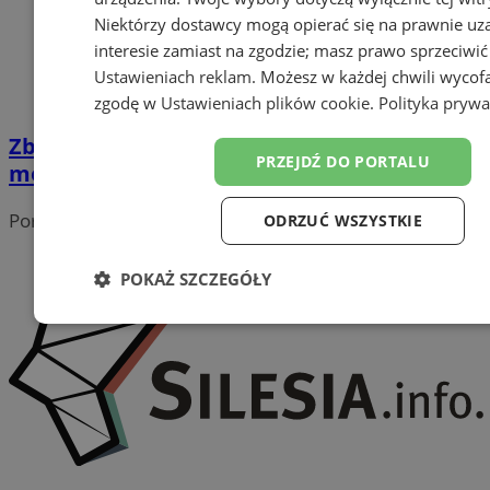
Niektórzy dostawcy mogą opierać się na prawnie u
interesie zamiast na zgodzie; masz prawo sprzeciwić
Ustawieniach reklam
. Możesz w każdej chwili wycof
zgodę w
Ustawieniach plików cookie
.
Polityka prywa
Zbliża się Wigilia dla Samotnych. Każdy
PRZEJDŹ DO PORTALU
może pomóc!
Portal należy do sieci
ODRZUĆ WSZYSTKIE
POKAŻ SZCZEGÓŁY
Niezbędne
Wydajność
Targetowanie
Funk
Niesklasyfikowane