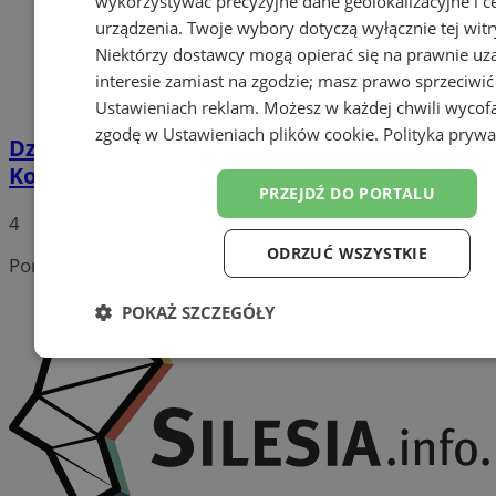
wykorzystywać precyzyjne dane geolokalizacyjne i c
urządzenia. Twoje wybory dotyczą wyłącznie tej witr
Niektórzy dostawcy mogą opierać się na prawnie u
interesie zamiast na zgodzie; masz prawo sprzeciwić
Ustawieniach reklam
. Możesz w każdej chwili wycof
zgodę w
Ustawieniach plików cookie
.
Polityka prywa
Dzieci z Domu Aniołów Stróżów odwiedziły
Komisariat Policji VII w Katowicach
PRZEJDŹ DO PORTALU
4
ODRZUĆ WSZYSTKIE
Portal należy do sieci
POKAŻ SZCZEGÓŁY
Niezbędne
Wydajność
Targetowanie
Funk
Niesklasyfikowane