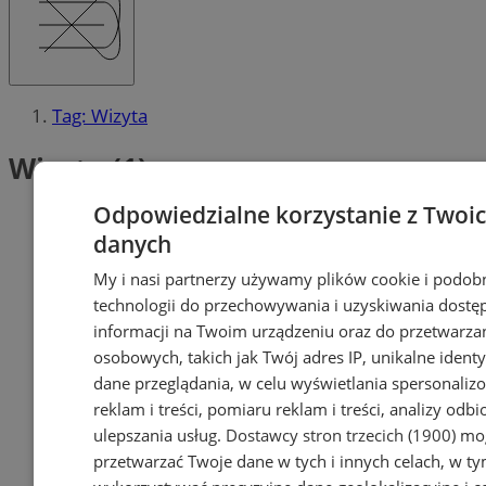
Tag: Wizyta
Wizyta (1)
Odpowiedzialne korzystanie z Twoi
danych
My i nasi partnerzy używamy plików cookie i podob
technologii do przechowywania i uzyskiwania dostę
informacji na Twoim urządzeniu oraz do przetwarza
osobowych, takich jak Twój adres IP, unikalne identyf
dane przeglądania, w celu wyświetlania spersonali
reklam i treści, pomiaru reklam i treści, analizy odb
ulepszania usług.
Dostawcy stron trzecich (1900)
mog
przetwarzać Twoje dane w tych i innych celach, w t