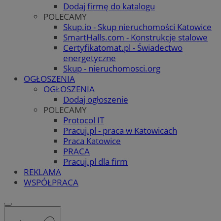
Dodaj firmę do katalogu
POLECAMY
Skup.io - Skup nieruchomości Katowice
SmartHalls.com - Konstrukcje stalowe
Certyfikatomat.pl - Świadectwo
energetyczne
Skup - nieruchomosci.org
OGŁOSZENIA
OGŁOSZENIA
Dodaj ogłoszenie
POLECAMY
Protocol IT
Pracuj.pl - praca w Katowicach
Praca Katowice
PRACA
Pracuj.pl dla firm
REKLAMA
WSPÓŁPRACA